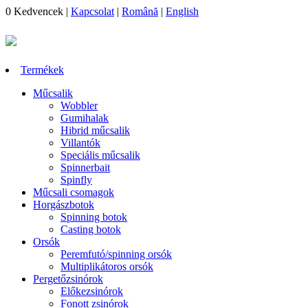
0
Kedvencek
|
Kapcsolat
|
Română
|
English
Termékek
Műcsalik
Wobbler
Gumihalak
Hibrid műcsalik
Villantók
Speciális műcsalik
Spinnerbait
Spinfly
Műcsali csomagok
Horgászbotok
Spinning botok
Casting botok
Orsók
Peremfutó/spinning orsók
Multiplikátoros orsók
Pergetőzsinórok
Előkezsinórok
Fonott zsinórok