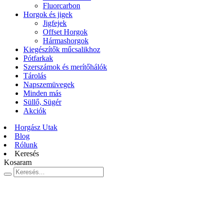
Fluorcarbon
Horgok és jigek
Jigfejek
Offset Horgok
Hármashorgok
Kiegészítők műcsalikhoz
Pótfarkak
Szerszámok és merítőhálók
Tárolás
Napszemüvegek
Minden más
Süllő, Sügér
Akciók
Horgász Utak
Blog
Rólunk
Keresés
Kosaram