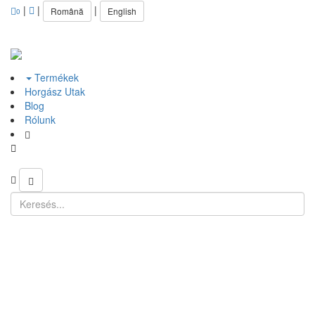
|
|
|
Română
English
0
Termékek
Horgász Utak
Blog
Rólunk