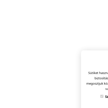
Sütiket haszn
biztosítá
megosztjuk köz
v
S