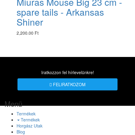
Miuras Mouse Big 23 cm -
spare tails - Arkansas
Shiner
2,200.00 Ft
Iratkozzon fel hírlevelünkre!
FELIRATKOZOM
Menü
Termékek
Termékek
Horgász Utak
Blog