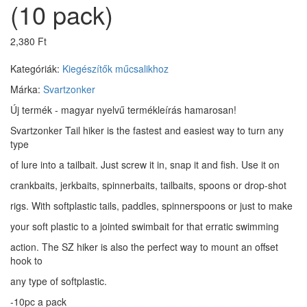
(10 pack)
2,380 Ft
Kategóriák:
Kiegészítők műcsalikhoz
Márka:
Svartzonker
Új termék - magyar nyelvű termékleírás hamarosan!
Svartzonker Tail hiker is the fastest and easiest way to turn any
type
of lure into a tailbait. Just screw it in, snap it and fish. Use it on
crankbaits, jerkbaits, spinnerbaits, tailbaits, spoons or drop-shot
rigs. With softplastic tails, paddles, spinnerspoons or just to make
your soft plastic to a jointed swimbait for that erratic swimming
action. The SZ hiker is also the perfect way to mount an offset
hook to
any type of softplastic.
-10pc a pack