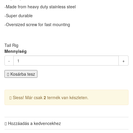
-Made from heavy duty stainless steel
-Super durable
-Oversized screw for fast mounting
Tail Rig
Mennyiség
-
+
Kosárba tesz
Siess! Már csak
2
termék van készleten.
Hozzáadás a kedvencekhez