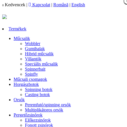
Kedvencek
|
Kapcsolat
|
Română
|
English
0
Termékek
Műcsalik
Wobbler
Gumihalak
Hibrid műcsalik
Villantók
Speciális műcsalik
Spinnerbait
Spinfly
Műcsali csomagok
Horgászbotok
Spinning botok
Casting botok
Orsók
Peremfutó/spinning orsók
Multiplikátoros orsók
Pergetőzsinórok
Előkezsinórok
Fonott zsinórok