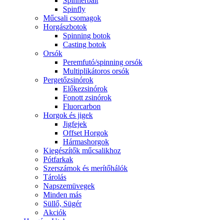
Spinnerbait
Spinfly
Műcsali csomagok
Horgászbotok
Spinning botok
Casting botok
Orsók
Peremfutó/spinning orsók
Multiplikátoros orsók
Pergetőzsinórok
Előkezsinórok
Fonott zsinórok
Fluorcarbon
Horgok és jigek
Jigfejek
Offset Horgok
Hármashorgok
Kiegészítők műcsalikhoz
Pótfarkak
Szerszámok és merítőhálók
Tárolás
Napszemüvegek
Minden más
Süllő, Sügér
Akciók