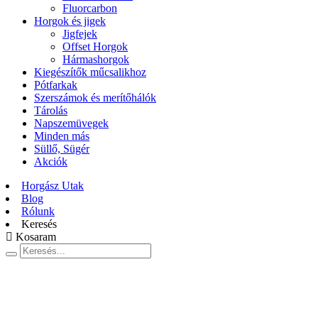
Fluorcarbon
Horgok és jigek
Jigfejek
Offset Horgok
Hármashorgok
Kiegészítők műcsalikhoz
Pótfarkak
Szerszámok és merítőhálók
Tárolás
Napszemüvegek
Minden más
Süllő, Sügér
Akciók
Horgász Utak
Blog
Rólunk
Keresés
Kosaram