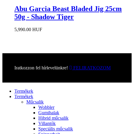
Abu Garcia Beast Bladed Jig 25cm
50g - Shadow Tiger
5,990.00 HUF
Iratkozzon fel hírlevelünkre!
FELIRATKOZOM
Menü
Termékek
Termékek
Műcsalik
Wobbler
Gumihalak
Hibrid műcsalik
Villantók
Speciális műcsalik