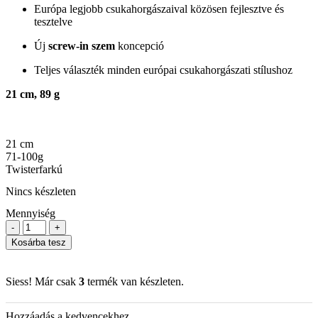
Európa legjobb csukahorgászaival közösen fejlesztve és
tesztelve
Új
screw-in szem
koncepció
Teljes választék minden európai csukahorgászati stílushoz
21 cm, 89 g
21 cm
71-100g
Twisterfarkú
Nincs készleten
Mennyiség
-
+
Kosárba tesz
Siess! Már csak
3
termék van készleten.
Hozzáadás a kedvencekhez