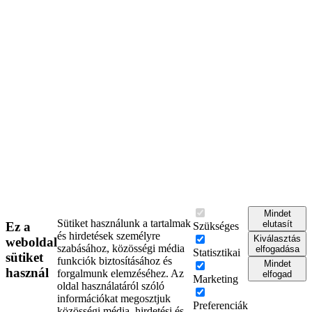
Mindet
Sütiket használunk a tartalmak
elutasít
Ez a
Szükséges
és hirdetések személyre
Kiválasztás
weboldal
szabásához, közösségi média
elfogadása
Statisztikai
sütiket
funkciók biztosításához és
Mindet
használ
forgalmunk elemzéséhez. Az
elfogad
Marketing
oldal használatáról szóló
információkat megosztjuk
Preferenciák
közösségi média, hirdetési és