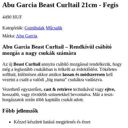
Abu Garcia Beast Curltail 21cm - Fegis
4490 HUF
Kategóriák:
Gumihalak
Műcsalik
Márka:
Abu Garcia
Abu Garcia Beast Curltail – Rendkívül csábító
mozgás a nagy csukák számára
Az új
Beast Curltail
annyira csábító mozgással rendelkezik, hogy
még a leglustább csukákban is felkelti az érdeklődést. Tökéletes
softbait, különösen akkor amikor
lassan és módszeresen
kell
vezetni a csalit a valódi „big mama” csukákra vadászva.
Vezethető egyszerűen,
cast & retrieve
technikával vagy
ejtve,
hosszabb, vagy rövidebb szünetekkel bevontatva. Már a teszt-
horgászatok során több kapitális csukát adott.
Főbb jellemzők
Kézzel készített hatású megjelenés és érzet