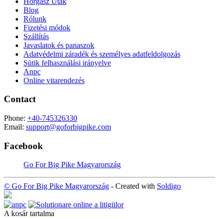
Horgász Utak
Blog
Rólunk
Fizetési módok
Szállítás
Javaslatok és panaszok
Adatvédelmi záradék és személyes adatfeldolgozás
Sütik felhasználási irányelve
Anpc
Online vitarendezés
Contact
Phone:
+40-745326330
Email:
support@goforbigpike.com
Facebook
Go For Big Pike Magyarország
© Go For Big Pike Magyarország
- Created with
Soldigo
A kosár tartalma