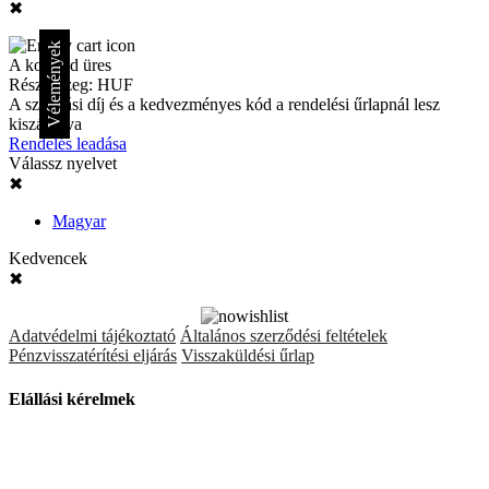
✖
Vélemények
A kosarad üres
Részösszeg:
HUF
A szállítási díj és a kedvezményes kód a rendelési űrlapnál lesz
kiszámítva
Rendelés leadása
Válassz nyelvet
✖
Magyar
Kedvencek
✖
Adatvédelmi tájékoztató
Általános szerződési feltételek
Pénzvisszatérítési eljárás
Visszaküldési űrlap
Elállási kérelmek