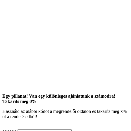
Egy pillanat! Van egy különleges ajánlatunk a számodra!
Takaríts meg
0
%
Használd az alábbi kódot a megrendelői oldalon es takaríts meg
x
%-
ot a rendelésedből!