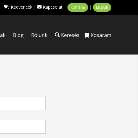
Kedvencek
|
Kapcsolat
|
|
Română
English
0
tak
Blog
Rólunk
Keresés
Kosaram