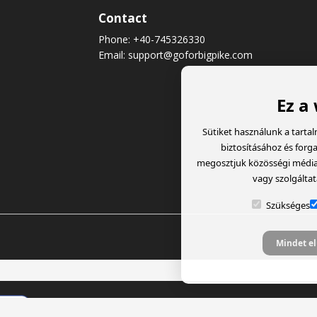
Contact
Phone:
+40-745326330
Email:
support@goforbigpike.com
Ez a
Sütiket használunk a tarta
biztosításához és forg
megosztjuk közösségi média, 
vagy szolgáltat
Szükséges
Mindet el