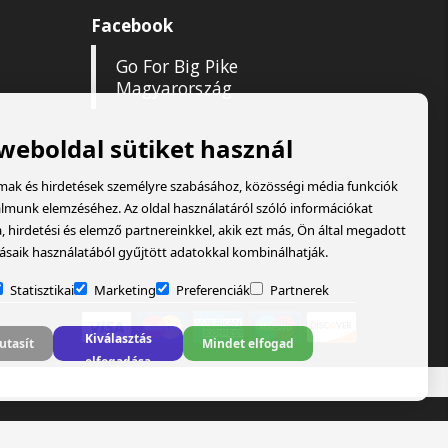
Facebook
Go For Big Pike
Magyarország
 weboldal sütiket használ
lmak és hirdetések személyre szabásához, közösségi média funkciók
almunk elemzéséhez. Az oldal használatáról szóló információkat
hirdetési és elemző partnereinkkel, akik ezt más, Ön által megadott
ásaik használatából gyűjtött adatokkal kombinálhatják.
Statisztikai
Marketing
Preferenciák
Partnerek
Kiválasztás
utasít
Mindet elfogad
elfogadása