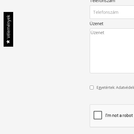
Telefonszám
Vélemények
Üzenet
Egyetértek:
Adatvédel