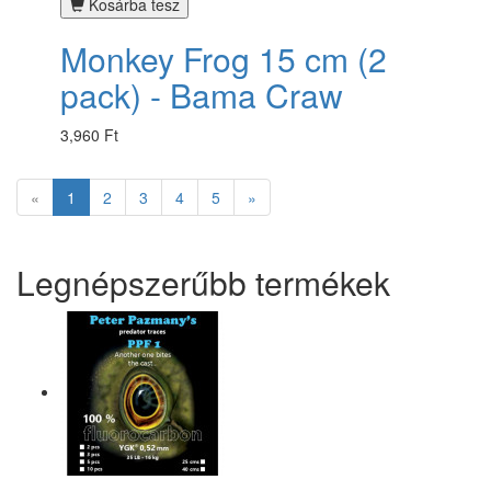
Kosárba tesz
Monkey Frog 15 cm (2
pack) - Bama Craw
3,960 Ft
«
1
2
3
4
5
»
Legnépszerűbb termékek