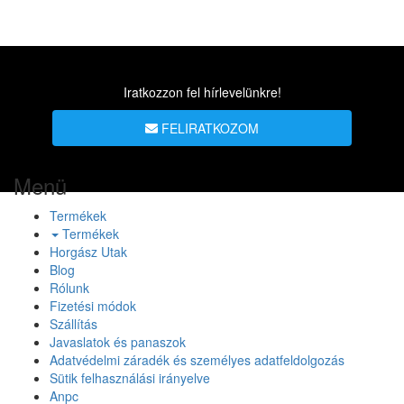
Iratkozzon fel hírlevelünkre!
FELIRATKOZOM
Menü
Termékek
Termékek
Horgász Utak
Blog
Rólunk
Fizetési módok
Szállítás
Javaslatok és panaszok
Adatvédelmi záradék és személyes adatfeldolgozás
Sütik felhasználási irányelve
Anpc