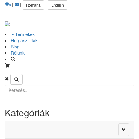
|
|
|
Română
English
0
Termékek
Horgász Utak
Blog
Rólunk
Kategóriák
Toggle
navigati