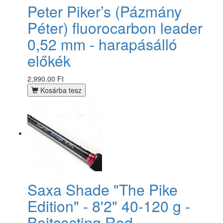
Peter Piker’s (Pázmány
Péter) fluorocarbon leader
0,52 mm - harapásálló
előkék
2,990.00 Ft
Kosárba tesz
Saxa Shade "The Pike
Edition" - 8'2" 40-120 g -
Baitcasting Rod