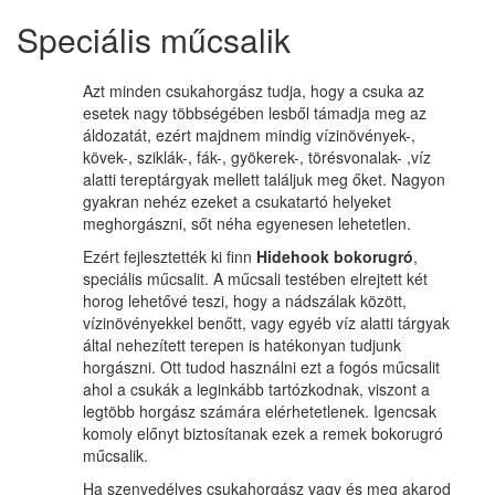
Speciális műcsalik
Azt minden csukahorgász tudja, hogy a csuka az
esetek nagy többségében lesből támadja meg az
áldozatát, ezért majdnem mindig vízinövények-,
kövek-, sziklák-, fák-, gyökerek-, törésvonalak- ,víz
alatti tereptárgyak mellett találjuk meg őket. Nagyon
gyakran nehéz ezeket a csukatartó helyeket
meghorgászni, sőt néha egyenesen lehetetlen.
Ezért fejlesztették ki finn
Hidehook bokorugró
,
speciális műcsalit. A műcsali testében elrejtett két
horog lehetővé teszi, hogy a nádszálak között,
vízinövényekkel benőtt, vagy egyéb víz alatti tárgyak
által nehezített terepen is hatékonyan tudjunk
horgászni. Ott tudod használni ezt a fogós műcsalit
ahol a csukák a leginkább tartózkodnak, viszont a
legtöbb horgász számára elérhetetlenek. Igencsak
komoly előnyt biztosítanak ezek a remek bokorugró
műcsalik.
Ha szenvedélyes csukahorgász vagy és meg akarod