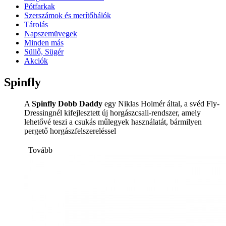
Pótfarkak
Szerszámok és merítőhálók
Tárolás
Napszemüvegek
Minden más
Süllő, Sügér
Akciók
Spinfly
A
Spinfly Dobb Daddy
egy Niklas Holmér által, a svéd Fly-
Dressingnél kifejlesztett új horgászcsali-rendszer, amely
lehetővé teszi a csukás műlegyek használatát, bármilyen
pergető horgászfelszereléssel
Tovább