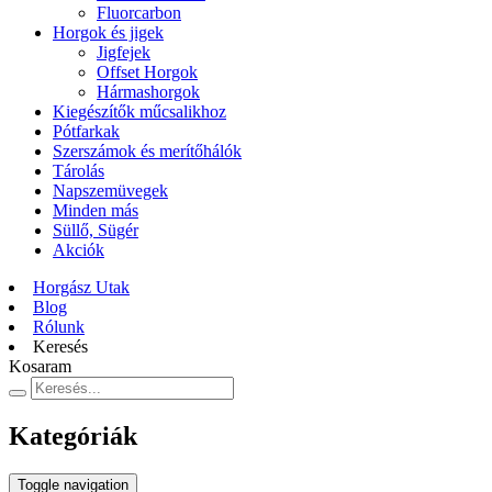
Fluorcarbon
Horgok és jigek
Jigfejek
Offset Horgok
Hármashorgok
Kiegészítők műcsalikhoz
Pótfarkak
Szerszámok és merítőhálók
Tárolás
Napszemüvegek
Minden más
Süllő, Sügér
Akciók
Horgász Utak
Blog
Rólunk
Keresés
Kosaram
Kategóriák
Toggle navigation