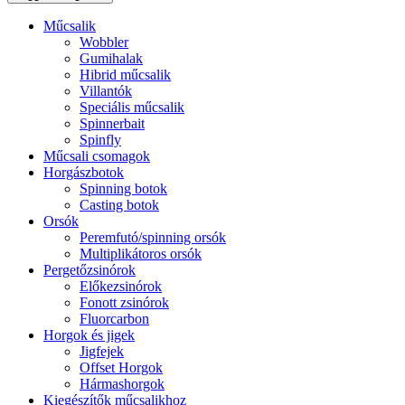
Műcsalik
Wobbler
Gumihalak
Hibrid műcsalik
Villantók
Speciális műcsalik
Spinnerbait
Spinfly
Műcsali csomagok
Horgászbotok
Spinning botok
Casting botok
Orsók
Peremfutó/spinning orsók
Multiplikátoros orsók
Pergetőzsinórok
Előkezsinórok
Fonott zsinórok
Fluorcarbon
Horgok és jigek
Jigfejek
Offset Horgok
Hármashorgok
Kiegészítők műcsalikhoz