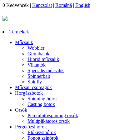
0
Kedvencek
|
Kapcsolat
|
Română
|
English
Termékek
Műcsalik
Wobbler
Gumihalak
Hibrid műcsalik
Villantók
Speciális műcsalik
Spinnerbait
Spinfly
Műcsali csomagok
Horgászbotok
Spinning botok
Casting botok
Orsók
Peremfutó/spinning orsók
Multiplikátoros orsók
Pergetőzsinórok
Előkezsinórok
Fonott zsinórok