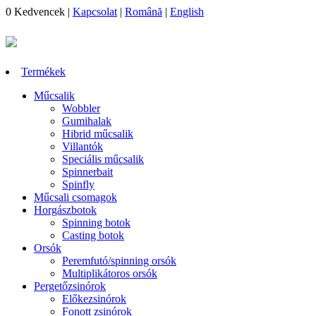
0
Kedvencek
|
Kapcsolat
|
Română
|
English
Termékek
Műcsalik
Wobbler
Gumihalak
Hibrid műcsalik
Villantók
Speciális műcsalik
Spinnerbait
Spinfly
Műcsali csomagok
Horgászbotok
Spinning botok
Casting botok
Orsók
Peremfutó/spinning orsók
Multiplikátoros orsók
Pergetőzsinórok
Előkezsinórok
Fonott zsinórok