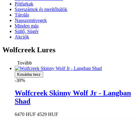
Pótfarkak
Szerszámok és merítőhálók
Tárolás
Napszemüvegek
Minden más
Süllő, Sügér
Akciók
Wolfcreek Lures
Tovább
Kosárba tesz
-30%
Wolfcreek Skinny Wolf Jr - Langban
Shad
6470 HUF
4529 HUF