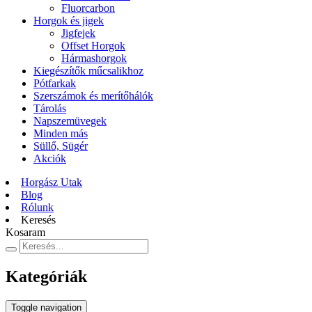
Fluorcarbon
Horgok és jigek
Jigfejek
Offset Horgok
Hármashorgok
Kiegészítők műcsalikhoz
Pótfarkak
Szerszámok és merítőhálók
Tárolás
Napszemüvegek
Minden más
Süllő, Sügér
Akciók
Horgász Utak
Blog
Rólunk
Keresés
Kosaram
Kategóriák
Toggle navigation