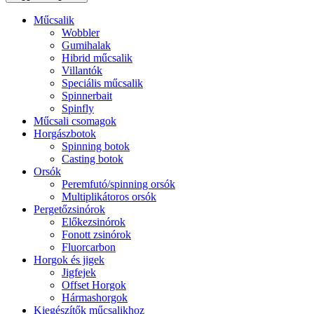
Műcsalik
Wobbler
Gumihalak
Hibrid műcsalik
Villantók
Speciális műcsalik
Spinnerbait
Spinfly
Műcsali csomagok
Horgászbotok
Spinning botok
Casting botok
Orsók
Peremfutó/spinning orsók
Multiplikátoros orsók
Pergetőzsinórok
Előkezsinórok
Fonott zsinórok
Fluorcarbon
Horgok és jigek
Jigfejek
Offset Horgok
Hármashorgok
Kiegészítők műcsalikhoz