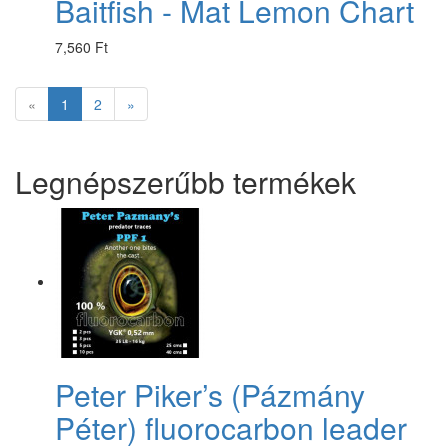
Baitfish - Mat Lemon Chart
7,560 Ft
«
1
2
»
Legnépszerűbb termékek
Peter Piker’s (Pázmány
Péter) fluorocarbon leader