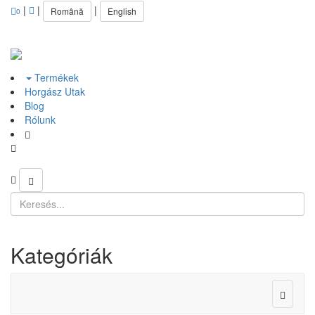
|
|
|
Română
English
0
Termékek
Horgász Utak
Blog
Rólunk
Kategóriák
Toggle
navigat