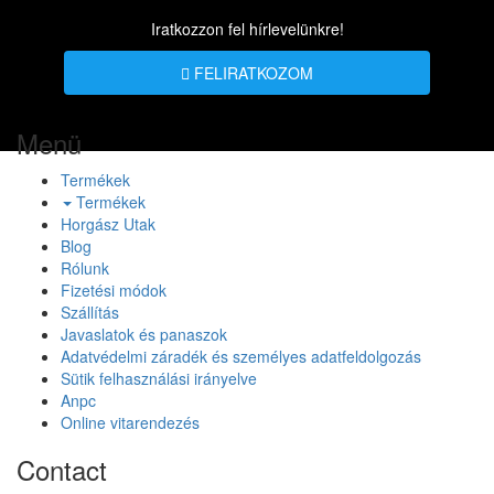
Iratkozzon fel hírlevelünkre!
FELIRATKOZOM
Menü
Termékek
Termékek
Horgász Utak
Blog
Rólunk
Fizetési módok
Szállítás
Javaslatok és panaszok
Adatvédelmi záradék és személyes adatfeldolgozás
Sütik felhasználási irányelve
Anpc
Online vitarendezés
Contact