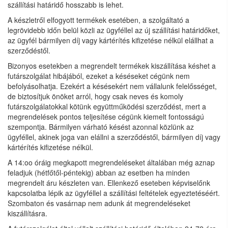
szállítási határidő hosszabb is lehet.
A készletről elfogyott termékek esetében, a szolgáltató a
legrövidebb időn belül közli az ügyféllel az új szállítási határidőket,
az ügyfél bármilyen díj vagy kártérítés kifizetése nélkül elállhat a
szerződéstől.
Bizonyos esetekben a megrendelt termékek kiszállítása késhet a
futárszolgálat hibájából, ezeket a késéseket cégünk nem
befolyásolhatja. Ezekért a késésekért nem vállalunk felelősséget,
de biztosítjuk önöket arról, hogy csak neves és komoly
futárszolgálatokkal kötünk együttműködési szerződést, mert a
megrendelések pontos teljesítése cégünk kiemelt fontosságú
szempontja. Bármilyen várható késést azonnal közlünk az
ügyféllel, akinek joga van elállni a szerződéstől, bármilyen díj vagy
kártérítés kifizetése nélkül.
A 14:oo óráig megkapott megrendeléseket általában még aznap
feladjuk (hétfőtől-péntekig) abban az esetben ha minden
megrendelt áru készleten van. Ellenkező eseteben képviselőnk
kapcsolatba lépik az ügyféllel a szállítási feltételek egyeztetéséért.
Szombaton és vasárnap nem adunk át megrendeléseket
kiszállításra.