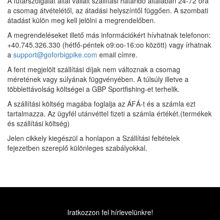
A futárszolgálat által vállalt szállítási határidő általában 24-72 óra
a csomag átvételétől, az átadási helyszíntől függően. A szombati
átadást külön meg kell jelölni a megrendelőben.
A megrendeléseket illető más információkért hívhatnak telefonon:
+40.745.326.330 (hétfő-péntek o9:oo-16:oo között) vagy írhatnak
a
support@goforbigpike.com
email címre.
A fent megjelölt szállítási díjak nem változnak a csomag
méretének vagy súlyának függvényében. A túlsúly illetve a
többlettávolság költségei a GBP Sportfishing-et terhelik.
A szállítási költség magába foglalja az ÁFÁ-t és a számla ezt
tartalmazza. Az ügyfél utánvéttel fizeti a számla értékét.(termékek
és szállítási költség)
Jelen cikkely kiegészül a honlapon a Szállítási feltételek
fejezetben szereplő különleges szabályokkal.
Iratkozzon fel hírlevelünkre!