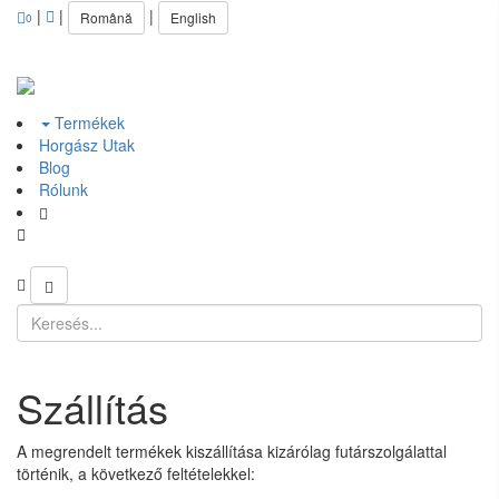
|
|
|
Română
English
0
Termékek
Horgász Utak
Blog
Rólunk
Szállítás
A megrendelt termékek kiszállítása kizárólag futárszolgálattal
történik, a következő feltételekkel: