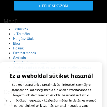
FELIRATKOZOM
Menü
Termékek
Termékek
Horgász Utak
Blog
Rólunk
Fizetési módok
Szállítás
Javaslatok és panaszok
Adatvédelmi záradék és személyes adatfeldolgozás
Sütik felhasználási irányelve
Ez a weboldal sütiket használ
Anpc
Online vitarendezés
Sütiket használunk a tartalmak és hirdetések személyre
Contact
szabásához, közösségi média funkciók biztosításához és
forgalmunk elemzéséhez. Az oldal használatáról szóló
Phone:
+40-745326330
információkat megosztjuk közösségi média, hirdetési és elemző
Email:
support@goforbigpike.com
partnereinkkel, akik ezt más, Ön által megadott vagy