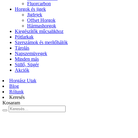
Fluorcarbon
Horgok és jigek
Jigfejek
Offset Horgok
Hármashorgok
Kiegészítők műcsalikhoz
Pótfarkak
Szerszámok és merítőhálók
Tárolás
Napszemüvegek
Minden más
Süllő, Sügér
Akciók
Horgász Utak
Blog
Rólunk
Keresés
Kosaram