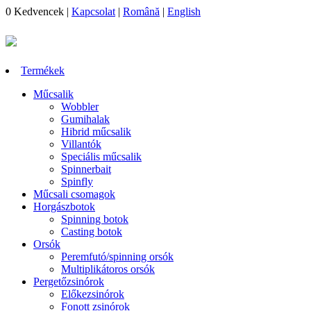
0
Kedvencek
|
Kapcsolat
|
Română
|
English
Termékek
Műcsalik
Wobbler
Gumihalak
Hibrid műcsalik
Villantók
Speciális műcsalik
Spinnerbait
Spinfly
Műcsali csomagok
Horgászbotok
Spinning botok
Casting botok
Orsók
Peremfutó/spinning orsók
Multiplikátoros orsók
Pergetőzsinórok
Előkezsinórok
Fonott zsinórok