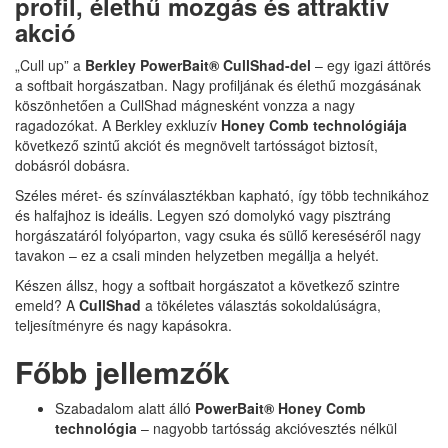
profil, élethű mozgás és attraktív
akció
„Cull up” a
Berkley PowerBait® CullShad-del
– egy igazi áttörés
a softbait horgászatban. Nagy profiljának és élethű mozgásának
köszönhetően a CullShad mágnesként vonzza a nagy
ragadozókat. A Berkley exkluzív
Honey Comb technológiája
következő szintű akciót és megnövelt tartósságot biztosít,
dobásról dobásra.
Széles méret- és színválasztékban kapható, így több technikához
és halfajhoz is ideális. Legyen szó domolykó vagy pisztráng
horgászatáról folyóparton, vagy csuka és süllő kereséséről nagy
tavakon – ez a csali minden helyzetben megállja a helyét.
Készen állsz, hogy a softbait horgászatot a következő szintre
emeld? A
CullShad
a tökéletes választás sokoldalúságra,
teljesítményre és nagy kapásokra.
Főbb jellemzők
Szabadalom alatt álló
PowerBait® Honey Comb
technológia
– nagyobb tartósság akcióvesztés nélkül