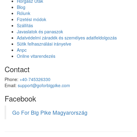
Horgász Utak
Blog
Rólunk
Fizetési módok
Szállítás
Javaslatok és panaszok
Adatvédelmi záradék és személyes adatfeldolgozás
Sütik felhasználási irányelve
Anpc
Online vitarendezés
Contact
Phone:
+40-745326330
Email:
support@goforbigpike.com
Facebook
Go For Big Pike Magyarország