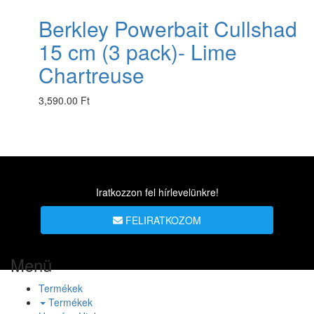
Berkley Powerbait Cullshad
15 cm (3 pack)- Lime
Chartreuse
3,590.00 Ft
Iratkozzon fel hírlevelünkre!
FELIRATKOZOM
Menü
Termékek
Termékek