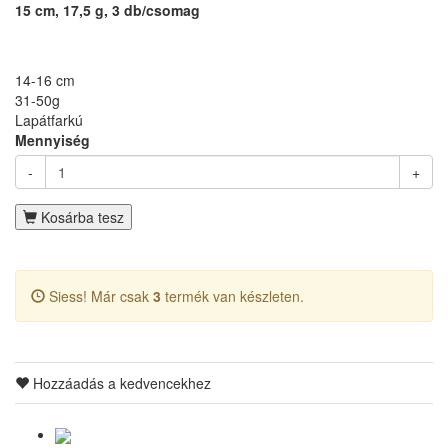
15 cm, 17,5 g, 3 db/csomag
14-16 cm
31-50g
Lapátfarkú
Mennyiség
-
+
Kosárba tesz
Siess! Már csak
3
termék van készleten.
Hozzáadás a kedvencekhez