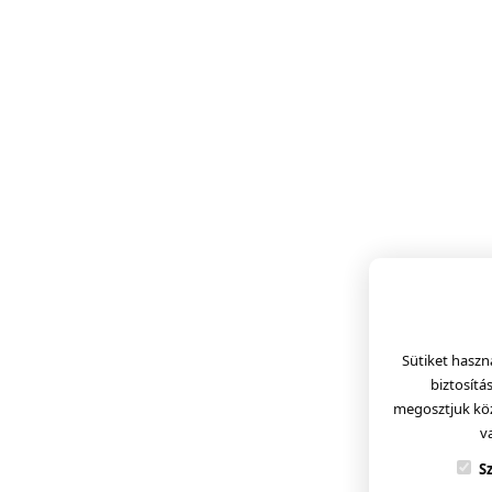
Sütiket haszn
biztosítá
megosztjuk köz
v
S