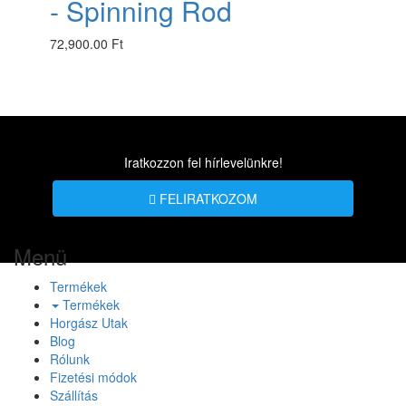
- Spinning Rod
72,900.00 Ft
Iratkozzon fel hírlevelünkre!
FELIRATKOZOM
Menü
Termékek
Termékek
Horgász Utak
Blog
Rólunk
Fizetési módok
Szállítás