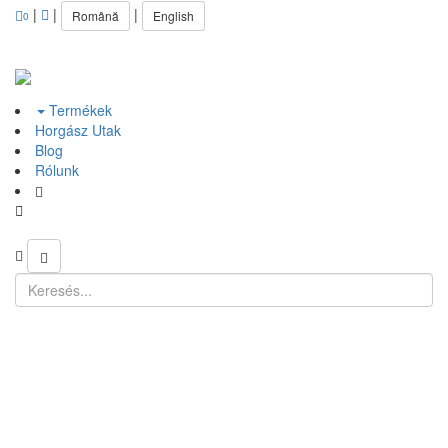
|
|
|
Română
English
0
Termékek
Horgász Utak
Blog
Rólunk