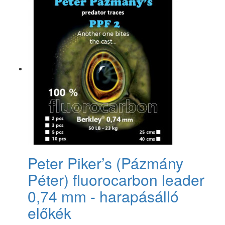
Peter Piker’s (Pázmány
Péter) fluorocarbon leader
0,74 mm - harapásálló
előkék