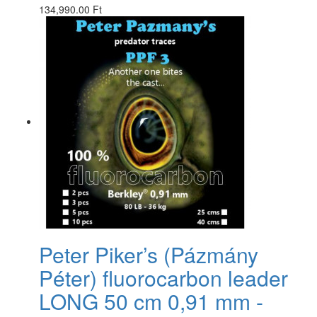
134,990.00 Ft
Peter Piker’s (Pázmány
Péter) fluorocarbon leader
LONG 50 cm 0,91 mm -