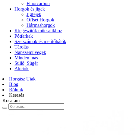
Fluorcarbon
Horgok és jigek
Jigfejek
Offset Horgok
Hármashorgok
Kiegészítők műcsalikhoz
Pótfarkak
Szerszámok és merítőhálók
Tárolás
Napszemüvegek
Minden más
Süllő, Sügér
Akciók
Horgász Utak
Blog
Rólunk
Keresés
Kosaram