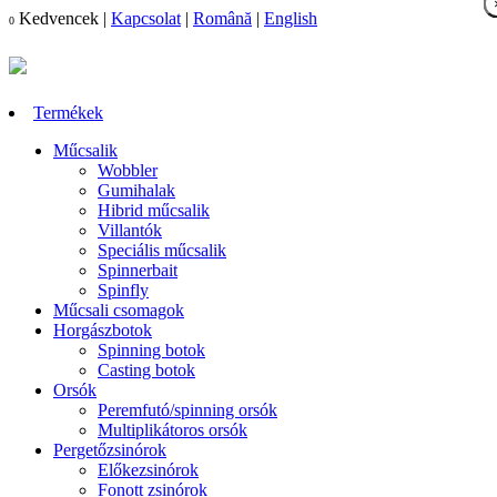
Kedvencek
|
Kapcsolat
|
Română
|
English
0
Termékek
Műcsalik
Wobbler
Gumihalak
Hibrid műcsalik
Villantók
Speciális műcsalik
Spinnerbait
Spinfly
Műcsali csomagok
Horgászbotok
Spinning botok
Casting botok
Orsók
Peremfutó/spinning orsók
Multiplikátoros orsók
Pergetőzsinórok
Előkezsinórok
Fonott zsinórok