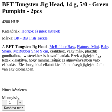
BFT Tungsten Jig Head, 14 g, 5/0 - Green
Pumpkin - 2pcs
4200 HUF
Kategóriák:
Horgok és jigek
Jigfejek
Márka:
Bft - Big Fish Tackle
A
BFT Tungsten Jig Head
a
McRubber Bass
,
Flatnose Mini
,
Baby
Shark
,
McRubber Shad 9 cm
, csalikhoz, vagy más-, plasztik
gumihalhoz, twisterekhez is használhatóak. Ezek a jigfejek úgy
lettek kialakítva, hogy minimalizálják az aljnövényzetben való
elakadást. Éles horgokkal ellátott kivalló minőségű jigfejek. 2 db
van egy csomagban.
Nincs készleten
Mennyiség
-
+
Kosárba tesz