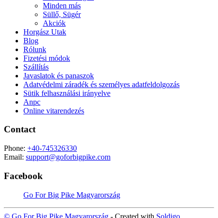
Minden más
Süllő, Sügér
Akciók
Horgász Utak
Blog
Rólunk
Fizetési módok
Szállítás
Javaslatok és panaszok
Adatvédelmi záradék és személyes adatfeldolgozás
Sütik felhasználási irányelve
Anpc
Online vitarendezés
Contact
Phone:
+40-745326330
Email:
support@goforbigpike.com
Facebook
Go For Big Pike Magyarország
© Go For Big Pike Magyarország
- Created with
Soldigo