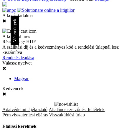
A kosár tartalma
✖
Vélemények
A kosarad üres
Részösszeg:
HUF
A szállítási díj és a kedvezményes kód a rendelési űrlapnál lesz
kiszámítva
Rendelés leadása
Válassz nyelvet
✖
Magyar
Kedvencek
✖
Adatvédelmi tájékoztató
Általános szerződési feltételek
Pénzvisszatérítési eljárás
Visszaküldési űrlap
Elállási kérelmek