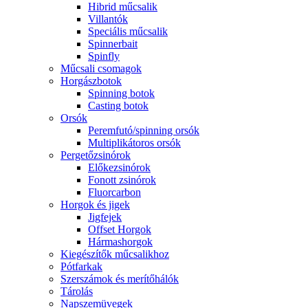
Hibrid műcsalik
Villantók
Speciális műcsalik
Spinnerbait
Spinfly
Műcsali csomagok
Horgászbotok
Spinning botok
Casting botok
Orsók
Peremfutó/spinning orsók
Multiplikátoros orsók
Pergetőzsinórok
Előkezsinórok
Fonott zsinórok
Fluorcarbon
Horgok és jigek
Jigfejek
Offset Horgok
Hármashorgok
Kiegészítők műcsalikhoz
Pótfarkak
Szerszámok és merítőhálók
Tárolás
Napszemüvegek