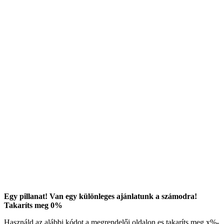
Egy pillanat! Van egy különleges ajánlatunk a számodra!
Takaríts meg
0
%
Használd az alábbi kódot a megrendelői oldalon es takaríts meg
x
%-