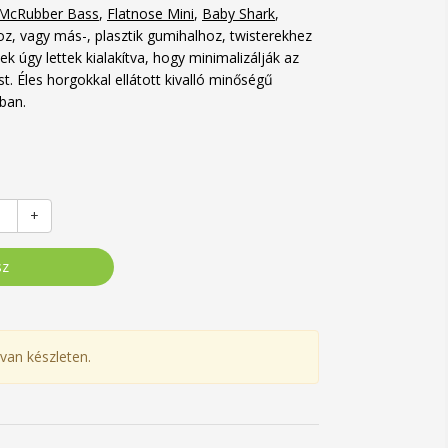
McRubber Bass
,
Flatnose Mini
,
Baby Shark
,
hoz, vagy más-, plasztik gumihalhoz, twisterekhez
jek úgy lettek kialakítva, hogy minimalizálják az
t. Éles horgokkal ellátott kivalló minőségű
ban.
+
sz
van készleten.