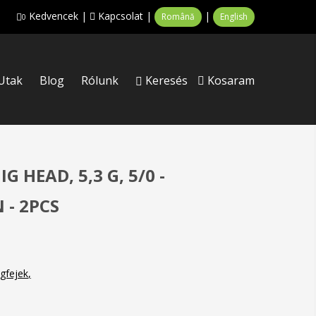
Kedvencek
|
Kapcsolat
|
|
Română
English
0
Utak
Blog
Rólunk
Keresés
Kosaram
G HEAD, 5,3 G, 5/0 -
 - 2PCS
igfejek