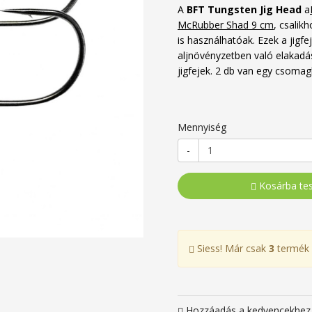
A
BFT Tungsten Jig Head
a
McRubber Shad 9 cm
, csalik
is használhatóak. Ezek a jigfe
aljnövényzetben való elakadás
jigfejek. 2 db van egy csomag
Mennyiség
-
Kosárba te
Siess! Már csak
3
termék 
Hozzáadás a kedvencekhez