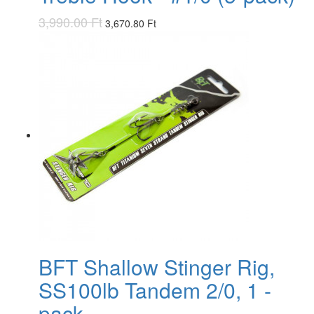
3,990.00 Ft
3,670.80 Ft
BFT Shallow Stinger Rig,
SS100lb Tandem 2/0, 1 -
pack