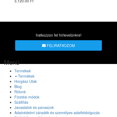
3,120.00 Ft
Iratkozzon fel hírlevelünkre!
FELIRATKOZOM
Menü
Termékek
Termékek
Horgász Utak
Blog
Rólunk
Fizetési módok
Szállítás
Javaslatok és panaszok
Adatvédelmi záradék és személyes adatfeldolgozás