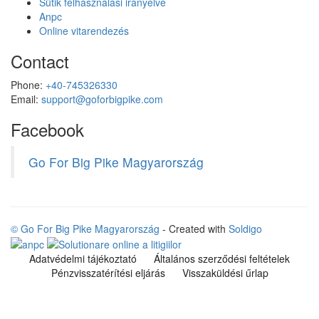
Sütik felhasználási irányelve
Anpc
Online vitarendezés
Contact
Phone:
+40-745326330
Email:
support@goforbigpike.com
Facebook
Go For Big Pike Magyarország
© Go For Big Pike Magyarország
- Created with
Soldigo
Adatvédelmi tájékoztató
Általános szerződési feltételek
Pénzvisszatérítési eljárás
Visszaküldési űrlap