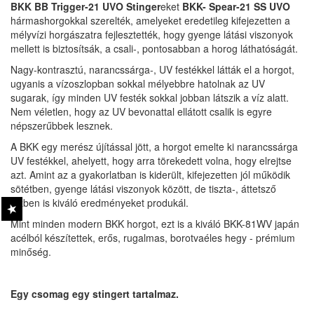
BKK BB Trigger-21 UVO Stinger
eket
BKK- Spear-21 SS UVO
hármashorgokkal szerelték, amelyeket eredetileg kifejezetten a
mélyvízi horgászatra fejlesztették, hogy gyenge látási viszonyok
mellett is biztosítsák, a csali-, pontosabban a horog láthatóságát.
Nagy-kontrasztú, narancssárga-, UV festékkel látták el a horgot,
ugyanis a vízoszlopban sokkal mélyebbre hatolnak az UV
sugarak, így minden UV festék sokkal jobban látszik a víz alatt.
Nem véletlen, hogy az UV bevonattal ellátott csalik is egyre
népszerűbbek lesznek.
A BKK egy merész újítással jött, a horgot emelte ki narancssárga
UV festékkel, ahelyett, hogy arra törekedett volna, hogy elrejtse
azt. Amint az a gyakorlatban is kiderült, kifejezetten jól működik
sötétben, gyenge látási viszonyok között, de tiszta-, áttetsző
vízben is kiváló eredményeket produkál.
Mint minden modern BKK horgot, ezt is a kiváló BKK-81WV japán
acélból készítettek, erős, rugalmas, borotvaéles hegy - prémium
minőség.
Egy csomag egy stingert tartalmaz.