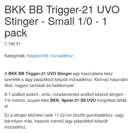
BKK BB Trigger-21 UVO
Stinger - Small 1/0 - 1
pack
7,790 Ft
Kategóriák:
Kiegészítők műcsalikhoz
A
BKK BB Trigger-21 UVO Stinger
egy használatra kész
szerelék a lágy plasztikból készült műcsalikhoz. Könnyű használni
őket, nagyon tartósak és hatékonyak.
A 7 szálból sodort-, erős, rozsdamentes acélból készült stingert
1/0 méretű, szuper-éles
BKK- Spear-21 SS UVO
horgokkal látták
el.
Ez a stinger kitűnően talál 17-22 cm közötti gumihalakhoz,
vagy
bármilyen más, hasonló méretű lágy plasztikból készült
műcsalihoz.