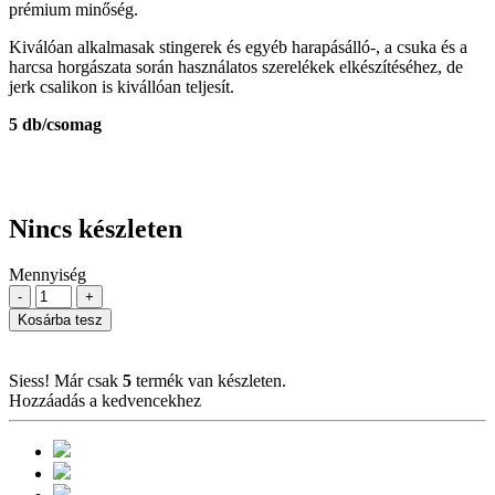
prémium minőség.
Kiválóan alkalmasak stingerek és egyéb harapásálló-, a csuka és a
harcsa horgászata során használatos szerelékek elkészítéséhez, de
jerk csalikon is kivállóan teljesít.
5 db/csomag
Nincs készleten
Mennyiség
-
+
Kosárba tesz
Siess! Már csak
5
termék van készleten.
Hozzáadás a kedvencekhez