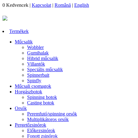
0
Kedvencek
|
Kapcsolat
|
Română
|
English
Termékek
Műcsalik
Wobbler
Gumihalak
Hibrid műcsalik
Villantók
Speciális műcsalik
Spinnerbait
Spinfly
Műcsali csomagok
Horgászbotok
Spinning botok
Casting botok
Orsók
Peremfutó/spinning orsók
Multiplikátoros orsók
Pergetőzsinórok
Előkezsinórok
Fonott zsinórok