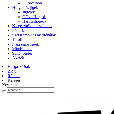
Fluorcarbon
Horgok és jigek
Jigfejek
Offset Horgok
Hármashorgok
Kiegészítők műcsalikhoz
Pótfarkak
Szerszámok és merítőhálók
Tárolás
Napszemüvegek
Minden más
Süllő, Sügér
Akciók
Horgász Utak
Blog
Rólunk
Keresés
Kosaram