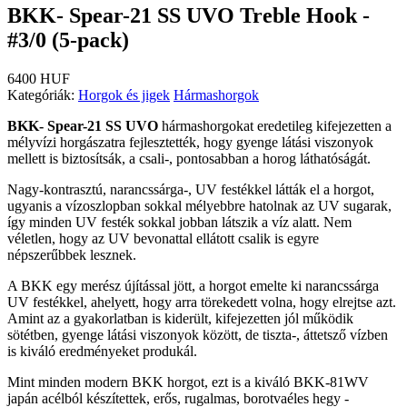
BKK- Spear-21 SS UVO Treble Hook -
#3/0 (5-pack)
6400 HUF
Kategóriák:
Horgok és jigek
Hármashorgok
BKK- Spear-21 SS UVO
hármashorgokat eredetileg kifejezetten a
mélyvízi horgászatra fejlesztették, hogy gyenge látási viszonyok
mellett is biztosítsák, a csali-, pontosabban a horog láthatóságát.
Nagy-kontrasztú, narancssárga-, UV festékkel látták el a horgot,
ugyanis a vízoszlopban sokkal mélyebbre hatolnak az UV sugarak,
így minden UV festék sokkal jobban látszik a víz alatt. Nem
véletlen, hogy az UV bevonattal ellátott csalik is egyre
népszerűbbek lesznek.
A BKK egy merész újítással jött, a horgot emelte ki narancssárga
UV festékkel, ahelyett, hogy arra törekedett volna, hogy elrejtse azt.
Amint az a gyakorlatban is kiderült, kifejezetten jól működik
sötétben, gyenge látási viszonyok között, de tiszta-, áttetsző vízben
is kiváló eredményeket produkál.
Mint minden modern BKK horgot, ezt is a kiváló BKK-81WV
japán acélból készítettek, erős, rugalmas, borotvaéles hegy -