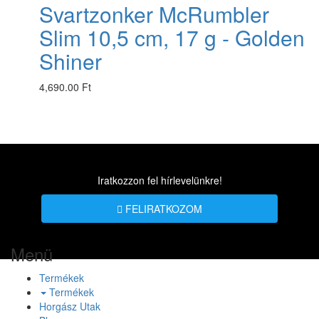
Svartzonker McRumbler
Slim 10,5 cm, 17 g - Golden
Shiner
4,690.00 Ft
Iratkozzon fel hírlevelünkre!
FELIRATKOZOM
Menü
Termékek
Termékek
Horgász Utak