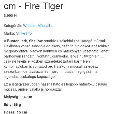
cm - Fire Tiger
6,990 Ft
Kategóriák:
Wobbler
Műcsalik
Márka:
Strike Pro
A
Buster Jerk, Shallow
rendkívül sokoldalú csukafogó műcsali.
Halálosan vonzó side-to-side akció, csábító "köldök-villanásokkal"
megbolondítva.
Nagyon könnyen és hatékonyan vezethető, lehet
bárhogyan rángatni, vontatni, crank-elni, jerk-elni, twitch-elni
...
csak ne felejts el közben szüneteket tartani bármilyen
kombinációban is vontatod be.
H
atékony műcsali az egész
szezonban, de tavasszal és nyáron mutatja meg igazán, a
legendás csukafogó képességeit.
Ez a legegyszerűbben használható és legjobb hatásfokú csukás
műcsali, amivel valaha is horgásztál!
Mélység: 0,4-1m
Súly: 66 g
Hossz: 15 cm