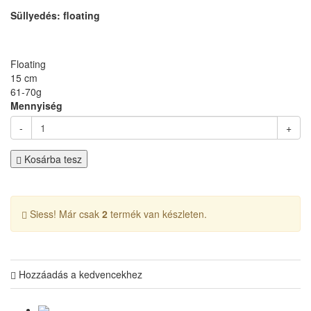
Süllyedés: floating
Floating
15 cm
61-70g
Mennyiség
-
+
Kosárba tesz
Siess! Már csak
2
termék van készleten.
Hozzáadás a kedvencekhez