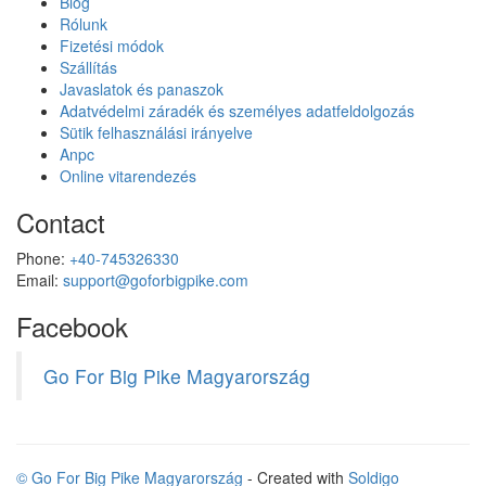
Blog
Rólunk
Fizetési módok
Szállítás
Javaslatok és panaszok
Adatvédelmi záradék és személyes adatfeldolgozás
Sütik felhasználási irányelve
Anpc
Online vitarendezés
Contact
Phone:
+40-745326330
Email:
support@goforbigpike.com
Facebook
Go For Big Pike Magyarország
© Go For Big Pike Magyarország
- Created with
Soldigo