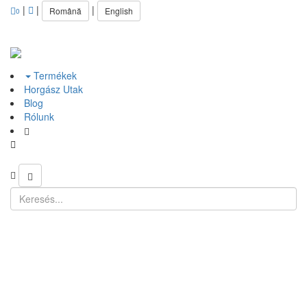
|
|
|
Română
English
0
Termékek
Horgász Utak
Blog
Rólunk