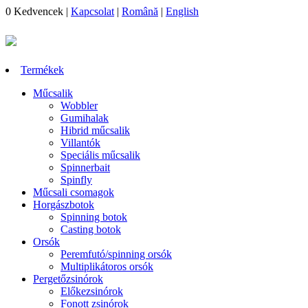
0
Kedvencek
|
Kapcsolat
|
Română
|
English
Termékek
Műcsalik
Wobbler
Gumihalak
Hibrid műcsalik
Villantók
Speciális műcsalik
Spinnerbait
Spinfly
Műcsali csomagok
Horgászbotok
Spinning botok
Casting botok
Orsók
Peremfutó/spinning orsók
Multiplikátoros orsók
Pergetőzsinórok
Előkezsinórok
Fonott zsinórok