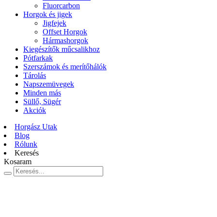
Fluorcarbon
Horgok és jigek
Jigfejek
Offset Horgok
Hármashorgok
Kiegészítők műcsalikhoz
Pótfarkak
Szerszámok és merítőhálók
Tárolás
Napszemüvegek
Minden más
Süllő, Sügér
Akciók
Horgász Utak
Blog
Rólunk
Keresés
Kosaram