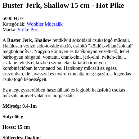
Buster Jerk, Shallow 15 cm - Hot Pike
6990 HUF
Kategóriák:
Wobbler
Műcsalik
Márka:
Strike Pro
A
Buster Jerk, Shallow
rendkívül sokoldalú csukafogó műcsali.
Halálosan vonzó side-to-side akció, csábító "köldök-villanásokkal"
megbolondítva.
Nagyon könnyen és hatékonyan vezethető, lehet
bárhogyan rángatni, vontatni, crank-elni, jerk-elni, twitch-elni
...
csak ne felejts el közben szüneteket tartani bármilyen
kombinációban is vontatod be.
H
atékony műcsali az egész
szezonban, de tavasszal és nyáron mutatja meg igazán, a legendás
csukafogó képességeit.
Ez a legegyszerűbben használható és legjobb hatásfokú csukás
műcsali, amivel valaha is horgásztál!
Mélység: 0,4-1m
Súly: 66 g
Hossz: 15 cm
Süllyedés: floating