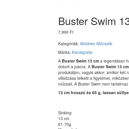
Buster Swim 13
7,990 Ft
Kategóriák:
Wobbler
Műcsalik
Márka:
Kanalgratis
A
Buster Swim 13 cm
a legendásan h
dobott a piacra. A
Buster Swim 13 cm
produkáljon, vagyis akkor, amikor két 
villódzása felkelti a figyelmet, miközbe
műcsali.
A Buster Swim nem tartalmaz 
13 cm hosszú és 65 g, lassan süllye
Sinking
13 cm
61-70g