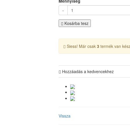
Mennyiség
-
Kosárba tesz
Siess! Már csak
3
termék van kész
Hozzáadás a kedvencekhez
Vissza