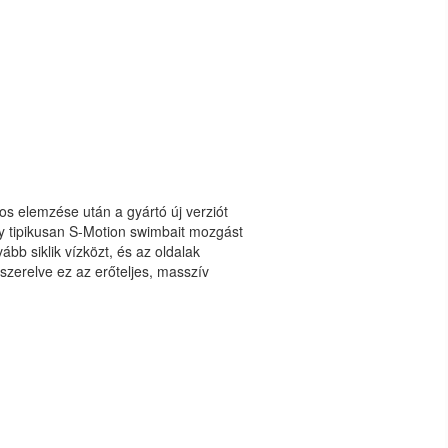
os elemzése után a gyártó új verziót
y tipikusan S-Motion swimbait mozgást
bb siklik vízközt, és az oldalak
szerelve ez az erőteljes, masszív