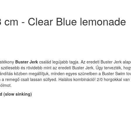
 cm - Clear Blue lemonade
atékony
Buster Jerk
család legújabb tagja.
Az eredeti Buster Jerk alap
szélesebb és rövidebb mint az eredeti Buster Jerk.
Úgy tervezték, hog
rándítás közben megállítjuk, minden egyes szünetben a Buster Swim tová
n a remegő csali lassan süllyed.
Halálos kombináció!
2/0 horgokkal van 
ólmot.
d (slow sinking)