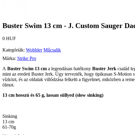
Buster Swim 13 cm - J. Custom Sauger Da
0 HUF
Kategóriák:
Wobbler
Műcsalik
Márka:
Strike Pro
A
Buster Swim 13 cm
a legendásan hatékony
Buster Jerk
család le
mint az eredeti Buster Jerk.
Úgy tervezték, hogy tipikusan S-Motion s
vízközt, és az oldalak villódzása felkelti a figyelmet, miközben a reme
ólmot.
13 cm hosszú és 65 g, lassan süllyed (slow sinking)
Sinking
13 cm
61-70g