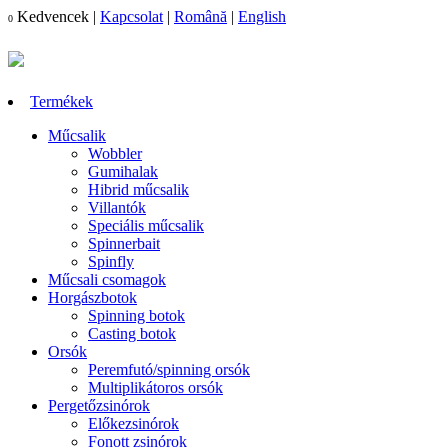
Kedvencek
|
Kapcsolat
|
Română
|
English
0
Termékek
Műcsalik
Wobbler
Gumihalak
Hibrid műcsalik
Villantók
Speciális műcsalik
Spinnerbait
Spinfly
Műcsali csomagok
Horgászbotok
Spinning botok
Casting botok
Orsók
Peremfutó/spinning orsók
Multiplikátoros orsók
Pergetőzsinórok
Előkezsinórok
Fonott zsinórok