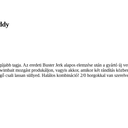
ddy
gújabb tagja.
Az eredeti Buster Jerk alapos elemzése után a gyártó új ve
wimbait mozgást produkáljon, vagyis akkor, amikor két rándítás közbe
gő csali lassan süllyed.
Halálos kombináció!
2/0 horgokkal van szerelve