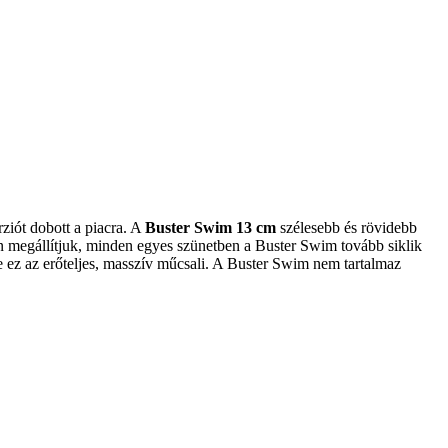
rziót dobott a piacra. A
Buster Swim 13 cm
szélesebb és rövidebb
n megállítjuk, minden egyes szünetben a Buster Swim tovább siklik
 ez az erőteljes, masszív műcsali.
A Buster Swim nem tartalmaz