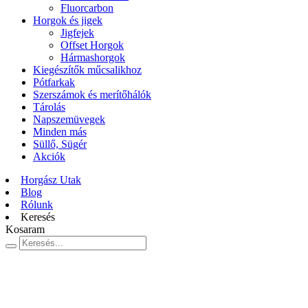
Fluorcarbon
Horgok és jigek
Jigfejek
Offset Horgok
Hármashorgok
Kiegészítők műcsalikhoz
Pótfarkak
Szerszámok és merítőhálók
Tárolás
Napszemüvegek
Minden más
Süllő, Sügér
Akciók
Horgász Utak
Blog
Rólunk
Keresés
Kosaram