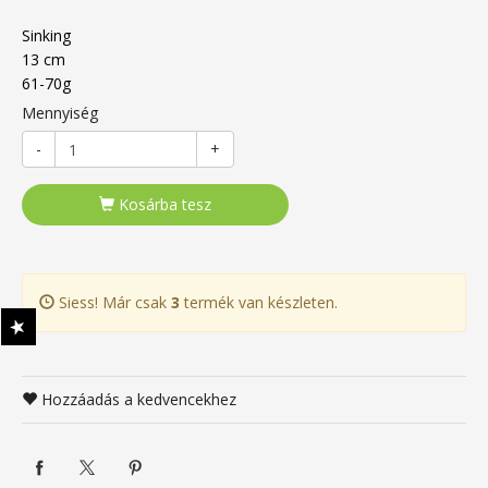
Sinking
13 cm
61-70g
Mennyiség
-
+
Kosárba tesz
Siess! Már csak
3
termék van készleten.
Hozzáadás a kedvencekhez