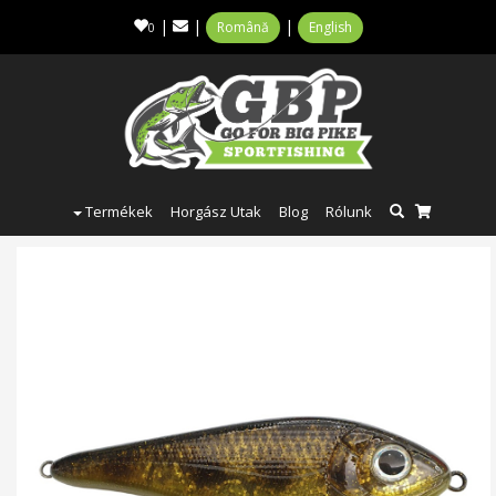
|
|
|
Română
English
0
Termékek
Horgász Utak
Blog
Rólunk