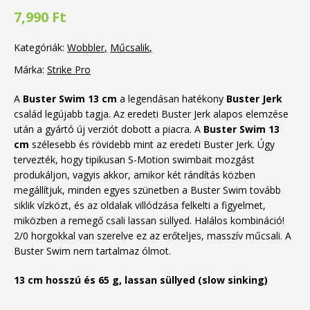
7,990 Ft
Kategóriák:
Wobbler
Műcsalik
Márka:
Strike Pro
A
Buster Swim 13 cm
a legendásan hatékony
Buster Jerk
család legújabb tagja.
Az eredeti Buster Jerk alapos elemzése
után a gyártó új verziót dobott a piacra. A
Buster Swim 13
cm
szélesebb és rövidebb mint az eredeti Buster Jerk.
Úgy
tervezték, hogy tipikusan S-Motion swimbait mozgást
produkáljon, vagyis akkor, amikor két rándítás közben
megállítjuk, minden egyes szünetben a Buster Swim tovább
siklik vízközt, és az oldalak villódzása felkelti a figyelmet,
miközben a remegő csali lassan süllyed.
Halálos kombináció!
2/0 horgokkal van szerelve ez az erőteljes, masszív műcsali.
A
Buster Swim nem tartalmaz ólmot.
13 cm hosszú és 65 g, lassan süllyed (slow sinking)