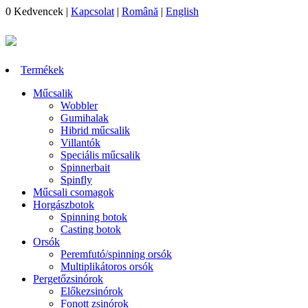
0
Kedvencek
|
Kapcsolat
|
Română
|
English
Termékek
Műcsalik
Wobbler
Gumihalak
Hibrid műcsalik
Villantók
Speciális műcsalik
Spinnerbait
Spinfly
Műcsali csomagok
Horgászbotok
Spinning botok
Casting botok
Orsók
Peremfutó/spinning orsók
Multiplikátoros orsók
Pergetőzsinórok
Előkezsinórok
Fonott zsinórok