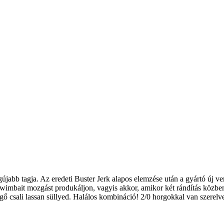
gújabb tagja.
Az eredeti Buster Jerk alapos elemzése után a gyártó új ve
wimbait mozgást produkáljon, vagyis akkor, amikor két rándítás közbe
gő csali lassan süllyed.
Halálos kombináció!
2/0 horgokkal van szerelve