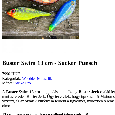
Buster Swim 13 cm - Sucker Punsch
7990 HUF
Kategóriák:
Wobbler
Műcsalik
Márka:
Strike Pro
A
Buster Swim 13 cm
a legendásan hatékony
Buster Jerk
család le
mint az eredeti Buster Jerk.
Úgy tervezték, hogy tipikusan S-Motion s
vízközt, és az oldalak villódzása felkelti a figyelmet, miközben a reme
ólmot.
13 cm hosszú és 65 g, lassan süllyed (slow sinking)