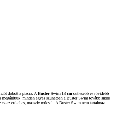
rziót dobott a piacra. A
Buster Swim 13 cm
szélesebb és rövidebb
n megállítjuk, minden egyes szünetben a Buster Swim tovább siklik
 ez az erőteljes, masszív műcsali.
A Buster Swim nem tartalmaz