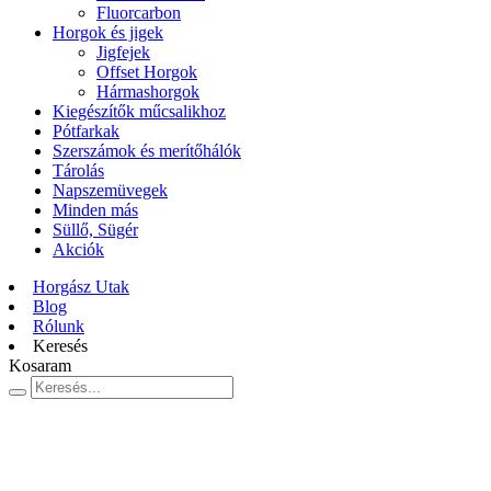
Fluorcarbon
Horgok és jigek
Jigfejek
Offset Horgok
Hármashorgok
Kiegészítők műcsalikhoz
Pótfarkak
Szerszámok és merítőhálók
Tárolás
Napszemüvegek
Minden más
Süllő, Sügér
Akciók
Horgász Utak
Blog
Rólunk
Keresés
Kosaram