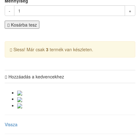
Mennyiség
-
+
Kosárba tesz
Siess! Már csak
3
termék van készleten.
Hozzáadás a kedvencekhez
Vissza