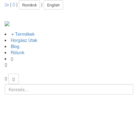
|
|
|
Română
English
0
Termékek
Horgász Utak
Blog
Rólunk