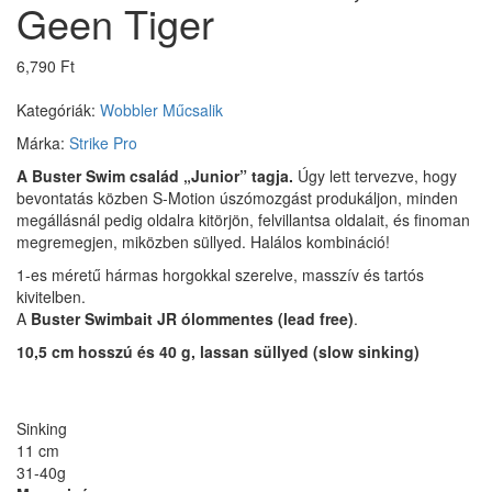
Geen Tiger
6,790 Ft
Kategóriák:
Wobbler
Műcsalik
Márka:
Strike Pro
A Buster Swim család „Junior” tagja.
Úgy lett tervezve, hogy
bevontatás közben S-Motion úszómozgást produkáljon, minden
megállásnál pedig oldalra kitörjön, felvillantsa oldalait, és finoman
megremegjen, miközben süllyed. Halálos kombináció!
1-es méretű hármas horgokkal szerelve, masszív és tartós
kivitelben.
A
Buster Swimbait JR ólommentes (lead free)
.
10,5 cm hosszú és 40 g, lassan süllyed (slow sinking)
Sinking
11 cm
31-40g