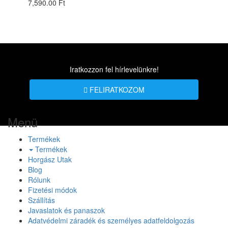
7,590.00 Ft
Iratkozzon fel hírlevelünkre!
FELIRATKOZOM
Menü
Termékek
Termékek
Horgász Utak
Blog
Rólunk
Fizetési módok
Szállítás
Javaslatok és panaszok
Adatvédelmi záradék és személyes adatfeldolgozás