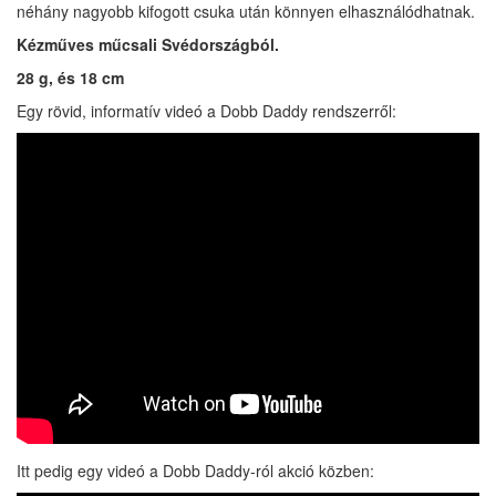
néhány nagyobb kifogott csuka után könnyen elhasználódhatnak.
Kézműves műcsali Svédországból.
28 g, és 18 cm
Egy rövid, informatív videó a Dobb Daddy rendszerről:
Itt pedig egy videó a Dobb Daddy-ról akció közben: