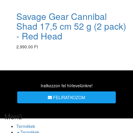
Savage Gear Cannibal
Shad 17,5 cm 52 g (2 pack)
- Red Head
2,990.00 Ft
Iratkozzon fel hírlevelünkre!
FELIRATKOZOM
Menü
Termékek
Termékek