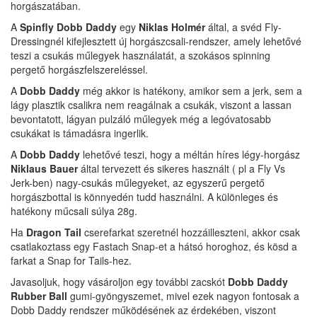
horgászatában.
A
Spinfly Dobb Daddy
egy
Niklas Holmér
által, a svéd Fly-
Dressingnél kifejlesztett új horgászcsali-rendszer, amely lehetővé
teszi a csukás műlegyek használatát, a szokásos spinning
pergető horgászfelszereléssel.
A
Dobb Daddy
még akkor is hatékony, amikor sem a jerk, sem a
lágy plasztik csalikra nem reagálnak a csukák, viszont a lassan
bevontatott, lágyan pulzáló műlegyek még a legóvatosabb
csukákat is támadásra ingerlik.
A
Dobb Daddy
lehetővé teszi, hogy a méltán híres légy-horgász
Niklaus Bauer
által tervezett és sikeres használt ( pl a Fly Vs
Jerk-ben) nagy-csukás műlegyeket, az egyszerű pergető
horgászbottal is könnyedén tudd használni. A különleges és
hatékony műcsali súlya 28g.
Ha
Dragon Tail
cserefarkat szeretnél hozzáilleszteni, akkor csak
csatlakoztass egy Fastach Snap-et a hátsó horoghoz, és kösd a
farkat a Snap for Tails-hez.
Javasoljuk, hogy vásároljon egy további zacskót
Dobb Daddy
Rubber Ball
gumi-gyöngyszemet, mivel ezek nagyon fontosak a
Dobb Daddy rendszer működésének az érdekében, viszont