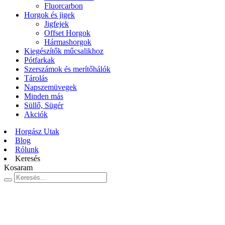
Fluorcarbon
Horgok és jigek
Jigfejek
Offset Horgok
Hármashorgok
Kiegészítők műcsalikhoz
Pótfarkak
Szerszámok és merítőhálók
Tárolás
Napszemüvegek
Minden más
Süllő, Sügér
Akciók
Horgász Utak
Blog
Rólunk
Keresés
Kosaram