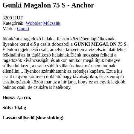
Gunki Magalon 75 S - Anchor
3200 HUF
Kategóriák:
Wobbler
Műcsalik
Márka:
Gunki
Időnként a ragadozó halak a felszín közelében táplálkoznak.
Ilyenkor kerül elő a csalis dobozból a
GUNKI MEGALON 75 S
.
Élénk megjelenésű csali, amelyet közvetlen a vízfelszín alatt lehet
felkínálni az itt táplálkozó halaknak.Élénk mozgása felkelti a
ragadozók kíváncsiságát, és akkor, amikor megállítjuk billegve
süllyedni kezd, a csali csábító villanásainak már nem tudnak
ellenállni... Ilyenkor számíthatunk az erőteljes kapásra. Ezt a kis
csalit nagyon könnyen dobható nagy távolságokra, és az európai
teszthorgászok között már az a hír járja, hogy ez az egyik legjobb
balinos csali, de csukára is hatékony.
Hossz: 7,5 cm,
Súly: 10,4 g
Lassan süllyedő (slow sinking)