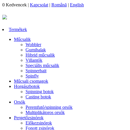
0
Kedvencek
|
Kapcsolat
|
Română
|
English
Termékek
Műcsalik
Wobbler
Gumihalak
Hibrid műcsalik
Villantók
Speciális műcsalik
Spinnerbait
Spinfly
Műcsali csomagok
Horgászbotok
Spinning botok
Casting botok
Orsók
Peremfutó/spinning orsók
Multiplikátoros orsók
Pergetőzsinórok
Előkezsinórok
Fonott zsinórok