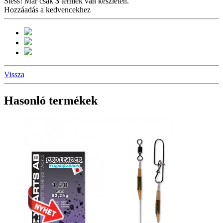
Siess! Már csak
3
termék van készleten.
Hozzáadás a kedvencekhez
Vissza
Hasonló termékek