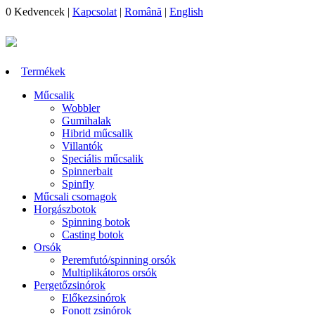
0
Kedvencek
|
Kapcsolat
|
Română
|
English
Termékek
Műcsalik
Wobbler
Gumihalak
Hibrid műcsalik
Villantók
Speciális műcsalik
Spinnerbait
Spinfly
Műcsali csomagok
Horgászbotok
Spinning botok
Casting botok
Orsók
Peremfutó/spinning orsók
Multiplikátoros orsók
Pergetőzsinórok
Előkezsinórok
Fonott zsinórok