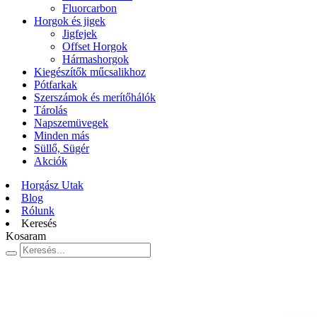
Fluorcarbon
Horgok és jigek
Jigfejek
Offset Horgok
Hármashorgok
Kiegészítők műcsalikhoz
Pótfarkak
Szerszámok és merítőhálók
Tárolás
Napszemüvegek
Minden más
Süllő, Sügér
Akciók
Horgász Utak
Blog
Rólunk
Keresés
Kosaram