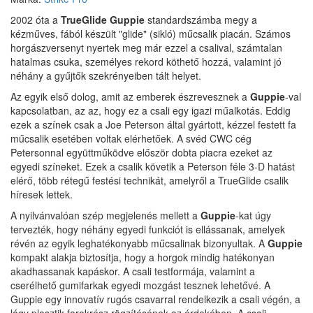
2002 óta a
TrueGlide Guppie
standardszámba megy a
kézműves, fából készült "glide" (sikló) műcsalik piacán. Számos
horgászversenyt nyertek meg már ezzel a csalival, számtalan
hatalmas csuka, személyes rekord köthető hozzá, valamint jó
néhány a gyűjtők szekrényeiben tált helyet.
Az egyik első dolog, amit az emberek észrevesznek a
Guppie
-val
kapcsolatban, az az, hogy ez a csali egy igazi műalkotás. Eddig
ezek a színek csak a Joe Peterson által gyártott, kézzel festett fa
műcsalik esetében voltak elérhetőek. A svéd CWC cég
Petersonnal együttműködve először dobta piacra ezeket az
egyedi színeket. Ezek a csalik követik a Peterson féle 3-D hatást
elérő, több rétegű festési technikát, amelyről a TrueGlide csalik
híresek lettek.
A nyilvánvalóan szép megjelenés mellett a
Guppie
-kat úgy
tervezték, hogy néhány egyedi funkciót is ellássanak, amelyek
révén az egyik leghatékonyabb műcsalinak bizonyultak. A
Guppie
kompakt alakja biztosítja, hogy a horgok mindig hatékonyan
akadhassanak kapáskor. A csali testformája, valamint a
cserélhető gumifarkak egyedi mozgást tesznek lehetővé. A
Guppie egy innovatív rugós csavarral rendelkezik a csali végén, a