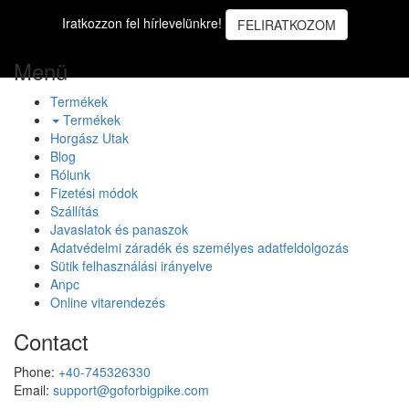
Iratkozzon fel hírlevelünkre!
FELIRATKOZOM
Menü
Termékek
Termékek
Horgász Utak
Blog
Rólunk
Fizetési módok
Szállítás
Javaslatok és panaszok
Adatvédelmi záradék és személyes adatfeldolgozás
Sütik felhasználási irányelve
Anpc
Online vitarendezés
Contact
Phone:
+40-745326330
Email:
support@goforbigpike.com