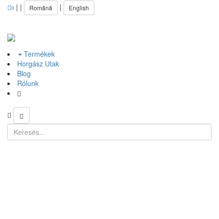
|
|
|
Română
English
0
Termékek
Horgász Utak
Blog
Rólunk