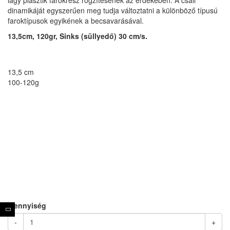
lágy plasztik farokrész rögzítésének az érdekében. A csali
dinamikáját egyszerűen meg tudja változtatni a különböző típusú
faroktípusok egyikének a becsavarásával.
13,5cm, 120gr, Sinks (süllyedő) 30 cm/s.
13,5 cm
100-120g
Mennyiség
-
+