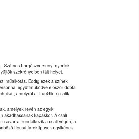
án. Számos horgászversenyt nyertek
űjtők szekrényeiben tált helyet.
gazi műalkotás. Eddig ezek a színek
etersonnal együttműködve először dobta
chnikát, amelyről a TrueGlide csalik
nak, amelyek révén az egyik
an akadhassanak kapáskor. A csali
 csavarral rendelkezik a csali végén, a
lönböző típusú faroktípusok egyikének