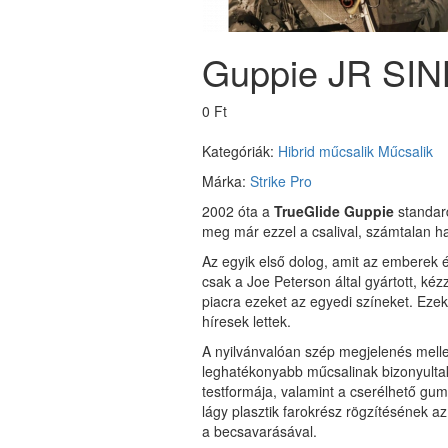
Guppie JR SINK
0 Ft
Kategóriák:
Hibrid műcsalik
Műcsalik
Márka:
Strike Pro
2002 óta a
TrueGlide Guppie
standar
meg már ezzel a csalival, számtalan ha
Az egyik első dolog, amit az emberek
csak a Joe Peterson által gyártott, ké
piacra ezeket az egyedi színeket. Ezek 
híresek lettek.
A nyilvánvalóan szép megjelenés melle
leghatékonyabb műcsalinak bizonyulta
testformája, valamint a cserélhető gum
lágy plasztik farokrész rögzítésének a
a becsavarásával.