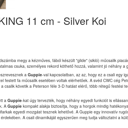
ING 11 cm - Silver Koi
dszámba megy a kézműves, fából készült "glide" (sikló) műcsalik piac
talmas csuka, személyes rekord köthető hozzá, valamint jó néhány a gy
 észrevesznek a
Guppie
-val kapcsolatban, az az, hogy ez a csali egy i
zzel festett fa műcsalik esetében voltak elérhetőek. A svéd CWC cég P
a csalik követik a Peterson féle 3-D hatást elérő, több rétegű festési te
tt a
Guppie
-kat úgy tervezték, hogy néhány egyedi funkciót is ellássa
k. A
Guppie
kompakt alakja biztosítja, hogy a horgok mindig hatékony
ifarkak egyedi mozgást tesznek lehetővé. A Guppie egy innovatív rugós
z érdekében. A csali dinamikáját egyszerűen meg tudja változtatni a kü