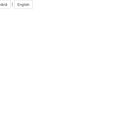
|
mână
English