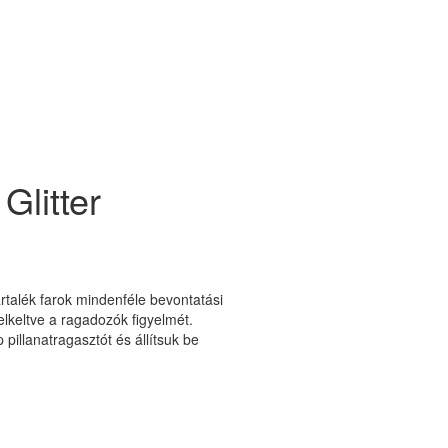
Glitter
tartalék farok mindenféle bevontatási
lkeltve a ragadozók figyelmét.
pillanatragasztót és állítsuk be