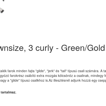
nsize, 3 curly - Green/Gold 
talék farok minden fajta "gilde", "jerk" és "tail" típusú csali számára. A 
gyózó farokrész csábító extra mozgás kölcsönöz a csalinak, mindegy fe
gy a "glide" típusú csalikhoz is.Az illesztésnél adjunk hozzá egy csepp 
 tartalmaz.