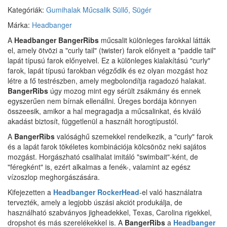
Kategóriák:
Gumihalak
Műcsalik
Süllő, Sügér
Márka:
Headbanger
A
Headbanger BangerRibs
műcsalit különleges farokkal látták
el, amely ötvözi a "curly tail" (twister) farok előnyeit a "paddle tail"
lapát típusú farok előnyeivel. Ez a különleges kialakítású "curly"
farok, lapát típusú farokban végződik és ez olyan mozgást hoz
létre a fő testrészben, amely megbolondítja ragadozó halakat.
BangerRibs
úgy mozog mint egy sérült zsákmány és ennek
egyszerűen nem bírnak ellenállni. Üreges bordája könnyen
összeesik, amikor a hal megragadja a műcsalinkat, és kiváló
akadást biztosít, függetlenül a használt horogtípustól.
A
BangerRibs
valósághű szemekkel rendelkezik, a "curly" farok
és a lapát farok tökéletes kombinációja kölcsönöz neki sajátos
mozgást. Horgászható csalihalat imitáló "swimbait"-ként, de
"féregként" is, ezért alkalmas a fenék-, valamint az egész
vízoszlop meghorgászására.
Kifejezetten a
Headbanger RockerHead
-el való használatra
tervezték, amely a legjobb úszási akciót produkálja, de
használható szabványos jigheadekkel, Texas, Carolina rigekkel,
dropshot és más szerelékekkel is. A
BangerRibs
a
Headbanger