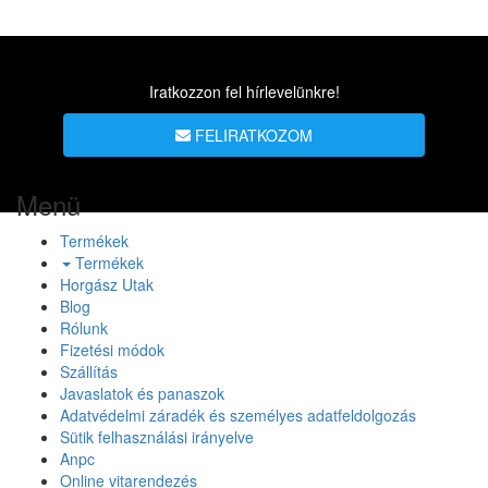
Iratkozzon fel hírlevelünkre!
FELIRATKOZOM
Menü
Termékek
Termékek
Horgász Utak
Blog
Rólunk
Fizetési módok
Szállítás
Javaslatok és panaszok
Adatvédelmi záradék és személyes adatfeldolgozás
Sütik felhasználási irányelve
Anpc
Online vitarendezés