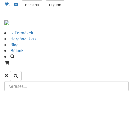
|
|
|
Română
English
0
Termékek
Horgász Utak
Blog
Rólunk