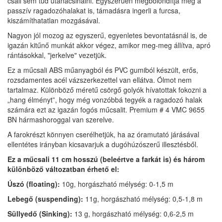
csali sem tud utánacsinálni. Egyszerűen megbolondítja még a
passzív ragadozóhalakat is, támadásra ingerli a furcsa,
kiszámíthatatlan mozgásával.
Nagyon jól mozog az egyszerű, egyenletes bevontatásnál is, de
igazán kitűnő munkát akkor végez, amikor meg-meg állítva, apró
rántásokkal, "jerkelve" vezetjük.
Ez a műcsali ABS műanyagból és PVC gumiból készült, erős,
rozsdamentes acél vázszerkezettel van ellátva. Ólmot nem
tartalmaz. Különböző méretű csörgő golyók hívatottak fokozni a
„hang élményt”, hogy még vonzóbbá tegyék a ragadozó halak
számára ezt az igazán fogós műcsalit. Premium # 4 VMC 9655
BN hármashoroggal van szerelve.
A farokrészt könnyen cserélhetjük, ha az óramutató járásával
ellentétes irányban kicsavarjuk a dugóhúzószerű illesztésből.
Ez a műcsali 11 cm hosszú (beleértve a farkát is) és három
különböző változatban érhető el:
Úszó (floating):
10g, horgászható mélység: 0-1,5 m
Lebegő (suspending):
11g, horgászható mélység: 0,5-1,8 m
Süllyedő (Sinking):
13 g, horgászható mélység: 0,6-2,5 m