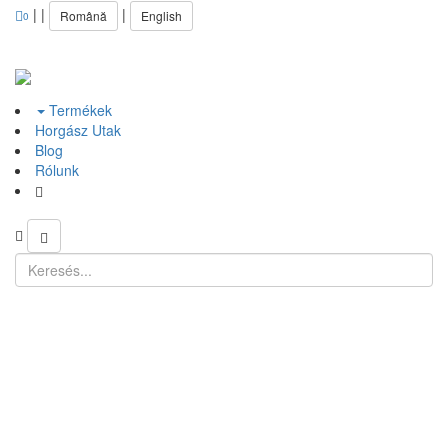
|
|
|
Română
English
0
Termékek
Horgász Utak
Blog
Rólunk