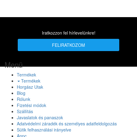
Iratkozzon fel hírlevelünkre!
FELIRATKOZOM
Menü
Termékek
Termékek
Horgász Utak
Blog
Rólunk
Fizetési módok
Szállítás
Javaslatok és panaszok
Adatvédelmi záradék és személyes adatfeldolgozás
Sütik felhasználási irányelve
Anpc