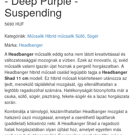
- Deep Purple -
Suspending
5690 HUF
Kategóriák:
Műcsalik
Hibrid műcsalik
Süllő, Sügér
Márka:
Headbanger
A
Headbanger
műcsalik eddig soha nem látott kreativitással és
változatossággal mozognak a vízben. Ezek az innovatív, új, svéd
műcsalik valami igazán újat hoznak a pergető horgászatban. A
Headbanger hibrid műcsali család legújabb tagja a
Headbanger
Shad 11 cm
modell. Ez hibrid műcsali kísértetiesen utánozza az
ijedt, menekülő táplálékhal mozgását, így ellenállhatatlan a
legtöbb ragadozóhal számára. Hatékonyságát bizonyította már a
csuka, süllő, sügér, pisztráng, fekete-sügér és a lazac horgászata
során.
Kombinálja a támolygó, kiszámíthatatlan Headbanger mozgást a
halszerű úszó mozgással, amelyet a cserélhető lapátfarok
(paddletail) kölcsönöz neki. A Headbanger Shad a ragadozó
halak horgászatában olyan újítást hoz, amelyet egyetlen más