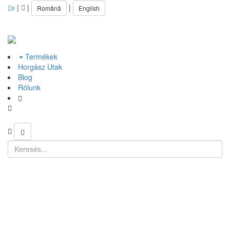
|
|
|
Română
English
0
Termékek
Horgász Utak
Blog
Rólunk