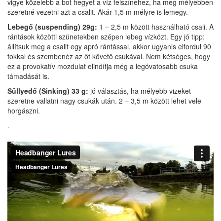
vigye közelebb a bot hegyét a víz felszínéhez, ha még mélyebben
szeretné vezetni azt a csalit. Akár 1,5 m mélyre is lemegy.
Lebegő (suspending) 29g:
1 – 2,5 m között használható csali. A
rántások közötti szünetekben szépen lebeg vízközt. Egy jó tipp:
állítsuk meg a csalit egy apró rántással, akkor ugyanis elfordul 90
fokkal és szembenéz az őt követő csukával. Nem kétséges, hogy
ez a provokatív mozdulat elindítja még a legóvatosabb csuka
támadását is.
Süllyedő (Sinking) 33 g:
jó választás, ha mélyebb vizeket
szeretne vallatni nagy csukák után. 2 – 3,5 m között lehet vele
horgászni.
.