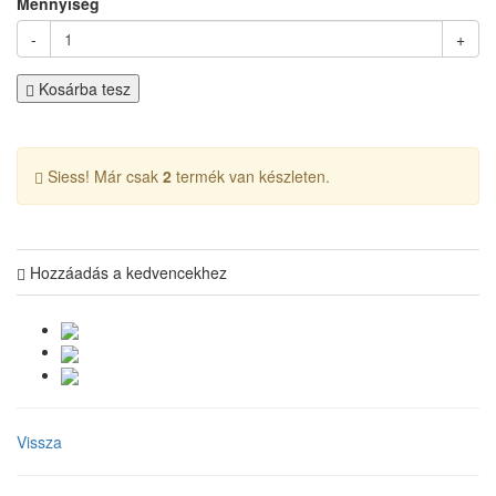
Mennyiség
-
+
Kosárba tesz
Siess! Már csak
2
termék van készleten.
Hozzáadás a kedvencekhez
Vissza