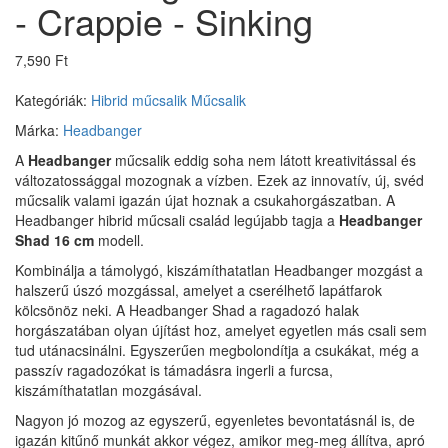
- Crappie - Sinking
7,590 Ft
Kategóriák:
Hibrid műcsalik
Műcsalik
Márka:
Headbanger
A
Headbanger
műcsalik eddig soha nem látott kreativitással és
változatossággal mozognak a vízben. Ezek az innovatív, új, svéd
műcsalik valami igazán újat hoznak a csukahorgászatban. A
Headbanger hibrid műcsali család legújabb tagja a
Headbanger
Shad 16 cm
modell.
Kombinálja a támolygó, kiszámíthatatlan Headbanger mozgást a
halszerű úszó mozgással, amelyet a cserélhető lapátfarok
kölcsönöz neki. A Headbanger Shad a ragadozó halak
horgászatában olyan újítást hoz, amelyet egyetlen más csali sem
tud utánacsinálni. Egyszerűen megbolondítja a csukákat, még a
passzív ragadozókat is támadásra ingerli a furcsa,
kiszámíthatatlan mozgásával.
Nagyon jó mozog az egyszerű, egyenletes bevontatásnál is, de
igazán kitűnő munkát akkor végez, amikor meg-meg állítva, apró