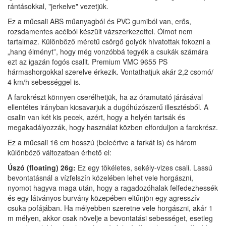
rántásokkal, "jerkelve" vezetjük.
Ez a műcsali ABS műanyagból és PVC gumiból van, erős,
rozsdamentes acélból készült vázszerkezettel. Ólmot nem
tartalmaz. Különböző méretű csörgő golyók hívatottak fokozni a
„hang élményt”, hogy még vonzóbbá tegyék a csukák számára
ezt az igazán fogós csalit. Premium VMC 9655 PS
hármashorgokkal szerelve érkezik. Vontathatjuk akár 2,2 csomó/
4 km/h sebességgel is.
A farokrészt könnyen cserélhetjük, ha az
óramutató járásával
ellentétes irányban
kicsavarjuk a dugóhúzószerű illesztésből. A
csalin van két kis pecek, azért, hogy a helyén tartsák és
megakadályozzák, hogy használat közben elforduljon a farokrész.
Ez a műcsali 16 cm hosszú (beleértve a farkát is) és három
különböző változatban érhető el:
Úszó (floating) 26g:
Ez egy tökéletes, sekély-vizes csali. Lassú
bevontatásnál a vízfelszín közelében lehet vele horgászni,
nyomot hagyva maga után, hogy a ragadozóhalak felfedezhessék
és egy látványos burvány közepében eltűnjön egy agresszív
csuka pofájában. Ha mélyebben szeretne vele horgászni, akár 1
m mélyen, akkor csak növelje a bevontatási sebességet, esetleg