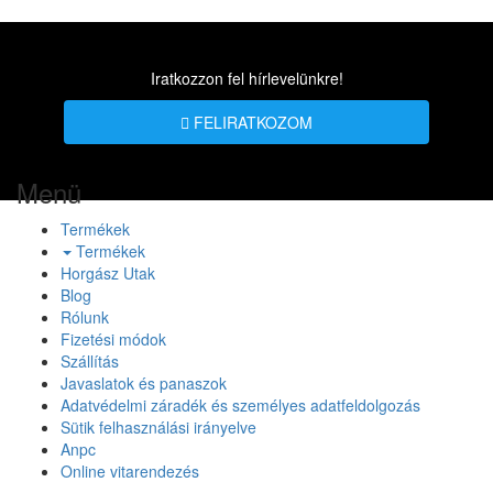
Iratkozzon fel hírlevelünkre!
FELIRATKOZOM
Menü
Termékek
Termékek
Horgász Utak
Blog
Rólunk
Fizetési módok
Szállítás
Javaslatok és panaszok
Adatvédelmi záradék és személyes adatfeldolgozás
Sütik felhasználási irányelve
Anpc
Online vitarendezés