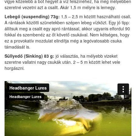
vigye közelebb a bot hegyét a víz felszínéhez, ha még mélyebben
szeretné vezetni azt a csalit. Akár 1,5 m mélyre is lemegy.
Lebegő (suspending) 73g:
1,5 – 2,5 m között használható csali.
A rántások közötti szünetekben szépen lebeg vízközt. Egy jó tipp:
állítsuk meg a csalit egy apró rántással, akkor ugyanis elfordul 90
fokkal és szembenéz az őt követő csukával. Nem kétséges, hogy
ez a provokatív mozdulat elindítja még a legóvatosabb csuka
támadását is.
Süllyedő (Sinking) 83 g:
jó választás, ha mélyebb vizeket
szeretne vallatni nagy csukák után. 2 – 5 m között lehet vele
horgászni.