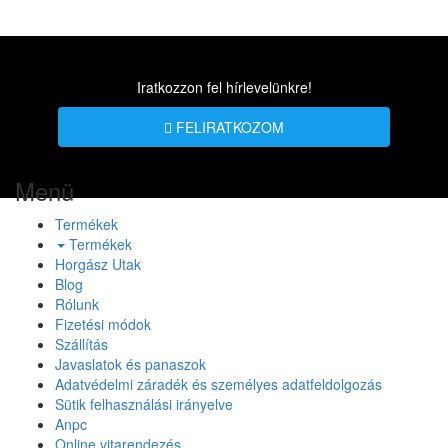
Iratkozzon fel hírlevelünkre!
FELIRATKOZOM
Menü
Termékek
Termékek
Horgász Utak
Blog
Rólunk
Fizetési módok
Szállítás
Javaslatok és panaszok
Adatvédelmi záradék és személyes adatfeldolgozás
Sütik felhasználási irányelve
Anpc
Online vitarendezés