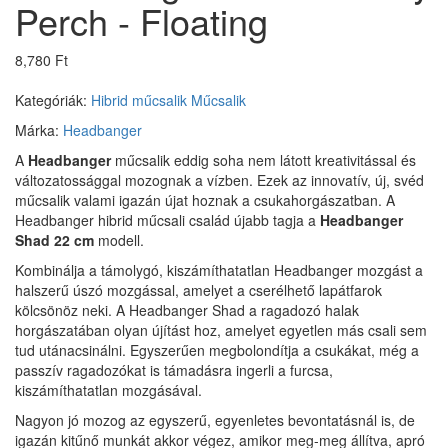
Perch - Floating
8,780 Ft
Kategóriák:
Hibrid műcsalik
Műcsalik
Márka:
Headbanger
A
Headbanger
műcsalik eddig soha nem látott kreativitással és
változatossággal mozognak a vízben. Ezek az innovatív, új, svéd
műcsalik valami igazán újat hoznak a csukahorgászatban. A
Headbanger hibrid műcsali család újabb tagja a
Headbanger
Shad
22 cm
modell.
Kombinálja a támolygó, kiszámíthatatlan Headbanger mozgást a
halszerű úszó mozgással, amelyet a cserélhető lapátfarok
kölcsönöz neki. A Headbanger Shad a ragadozó halak
horgászatában olyan újítást hoz, amelyet egyetlen más csali sem
tud utánacsinálni. Egyszerűen megbolondítja a csukákat, még a
passzív ragadozókat is támadásra ingerli a furcsa,
kiszámíthatatlan mozgásával.
Nagyon jó mozog az egyszerű, egyenletes bevontatásnál is, de
igazán kitűnő munkát akkor végez, amikor meg-meg állítva, apró