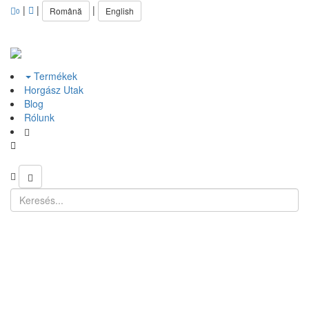
|
|
|
Română
English
0
Termékek
Horgász Utak
Blog
Rólunk