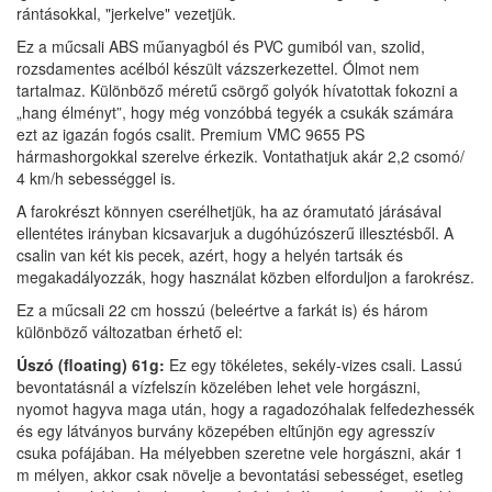
rántásokkal, "jerkelve" vezetjük.
Ez a műcsali ABS műanyagból és PVC gumiból van, szolid,
rozsdamentes acélból készült vázszerkezettel. Ólmot nem
tartalmaz. Különböző méretű csörgő golyók hívatottak fokozni a
„hang élményt”, hogy még vonzóbbá tegyék a csukák számára
ezt az igazán fogós csalit. Premium VMC 9655 PS
hármashorgokkal szerelve érkezik. Vontathatjuk akár 2,2 csomó/
4 km/h sebességgel is.
A farokrészt könnyen cserélhetjük, ha az óramutató járásával
ellentétes irányban kicsavarjuk a dugóhúzószerű illesztésből. A
csalin van két kis pecek, azért, hogy a helyén tartsák és
megakadályozzák, hogy használat közben elforduljon a farokrész.
Ez a műcsali 22 cm hosszú (beleértve a farkát is) és három
különböző változatban érhető el:
Úszó (floating) 61g:
Ez egy tökéletes, sekély-vizes csali. Lassú
bevontatásnál a vízfelszín közelében lehet vele horgászni,
nyomot hagyva maga után, hogy a ragadozóhalak felfedezhessék
és egy látványos burvány közepében eltűnjön egy agresszív
csuka pofájában. Ha mélyebben szeretne vele horgászni, akár 1
m mélyen, akkor csak növelje a bevontatási sebességet, esetleg