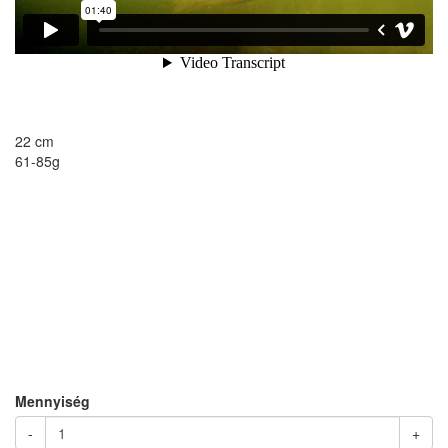
22 cm
61-85g
Mennyiség
-
+