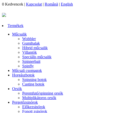
0
Kedvencek
|
Kapcsolat
|
Română
|
English
Termékek
Műcsalik
Wobbler
Gumihalak
Hibrid műcsalik
Villantók
Speciális műcsalik
Spinnerbait
Spinfly
Műcsali csomagok
Horgászbotok
Spinning botok
Casting botok
Orsók
Peremfutó/spinning orsók
Multiplikátoros orsók
Pergetőzsinórok
Előkezsinórok
Fonott zsinórok