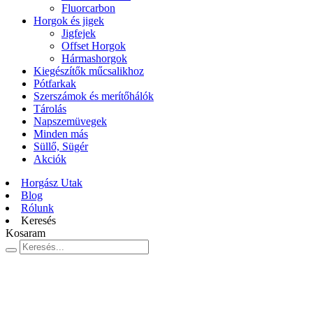
Fluorcarbon
Horgok és jigek
Jigfejek
Offset Horgok
Hármashorgok
Kiegészítők műcsalikhoz
Pótfarkak
Szerszámok és merítőhálók
Tárolás
Napszemüvegek
Minden más
Süllő, Sügér
Akciók
Horgász Utak
Blog
Rólunk
Keresés
Kosaram