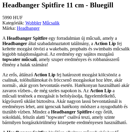
Headbanger Spitfire 11 cm - Bluegill
5990 HUF
Kategóriák:
Wobbler
Műcsalik
Márka:
Headbanger
A
Headbanger Spitfire
egy forradalmian új műcsali, amely a
Headbanger
által szabadalmaztatott találmány, a
Action Lip
fej
keltette mozgást ötvözi a wakebaits, propbaits és swimbaits műcsalik
legjobb tulajdonságaival. Az eredmény egy sajátos mozgású
topwater műcsali
, amely szuper eredményes és robbanásszerű
élmény a halak számára!
Az erős, átlátszó
Action Lip
fej határozott mozgást kölcsönöz a
csalinak, tolóhullámokat és fröccsenő mozgásokat hoz létre, akár
normál-, akár gyors bevontatás esetén. Hatékonyan használható akár
zavaros vízben-, de még szeles napokon is. Az
Action Lip
a
műcsali testének a mozgását is befolyásolja, figyelemfelkeltő,
kígyószerű siklást biztosítva. Akár nagyon lassú bevontatásnál is
eredményes lehet, ami igencsak hatékony módszer a nyugodtabb és
tisztább vízben. Mindez a
Headbanger Spitfire
-t egy őrült,
sokoldalú, felszín alatti "topwater" csalivá teszi, amely szinte
bármilyen horgászkörülmény közepette eredményesen használható.