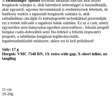
A
Headbanger Spitfire
kiválóan alkalmas műcsali akár kezdő
horgászok számára is, akik bármilyen sebességgel is használhatják,
akár egyszerű, egyenes bevontatásnál is eredményesek lehetnek, de
hatékony eszköz a tapasztalt horgászok számára is, akik
rafináltabban cincálják és különlegesebb technikákkal prezentálják
ezt a remek műcsalit a ragadozó halak számára. Ez az a csali, amely
egyszerűen nem hiányozhat egyetlen szenvedélyes-, felszíni pergető
horgász csalis-dobozából sem! Ha érdekel a felszíni (topwater)
pergetés, a rablóhalas horgászat leglátványosabb,
legadrenalindúsabb módszere, akkor ezt ki kell próbálnod!
Súly: 17 g
Horgok: VMC 7548 BN, 1X extra wide gap, X-short inline, no
tangling
11 cm
10-20g