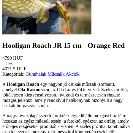
Hooligan Roach JR 15 cm - Orange Red
4790 HUF
-15%
4071.5 HUF
Kategóriák:
Gumihalak
Műcsalik
Akciók
A
Hooligan Roach
egy nagyon jó csukás műcsali (softbait),
amelyet
Ola Rasmusson
, az Ola Lures-tól tervezett. Széles profilú,
tökéletesen kiegyensúlyozott, nyugodt és természetesen ringató
mozgás jellemzi, amely rendkívül hatékonynak bizonyult a nagy
csukák horgászata során.
A nagy-, evezőlapát-szerű farokrész egyedülálló mozgást hoz létre
hosszan az egész műcsali testén, a faroktól egészen az orráig, amely
erőteljes rezgéseket produkál a vízben. A széles profillal kombinálva
ez a jellegzetes mozgás, már messziről könnyedén észlehető a