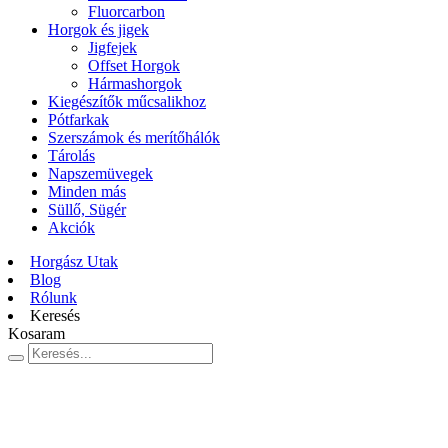
Fluorcarbon
Horgok és jigek
Jigfejek
Offset Horgok
Hármashorgok
Kiegészítők műcsalikhoz
Pótfarkak
Szerszámok és merítőhálók
Tárolás
Napszemüvegek
Minden más
Süllő, Sügér
Akciók
Horgász Utak
Blog
Rólunk
Keresés
Kosaram