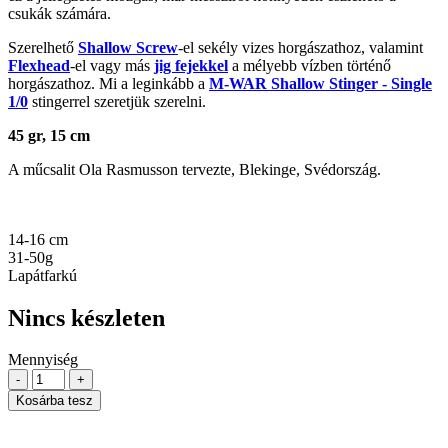
csukák számára.
Szerelhető
Shallow Screw
-el sekély vizes horgászathoz, valamint
Flexhead
-el vagy más
jig fejekkel
a mélyebb vízben történő
horgászathoz. Mi a leginkább a
M-WAR Shallow Stinger - Single
1/0
stingerrel szeretjük szerelni.
45 gr, 15 cm
A műcsalit Ola Rasmusson tervezte, Blekinge, Svédország.
14-16 cm
31-50g
Lapátfarkú
Nincs készleten
Mennyiség
-
+
Kosárba tesz