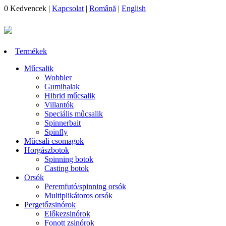
0
Kedvencek
|
Kapcsolat
|
Română
|
English
Termékek
Műcsalik
Wobbler
Gumihalak
Hibrid műcsalik
Villantók
Speciális műcsalik
Spinnerbait
Spinfly
Műcsali csomagok
Horgászbotok
Spinning botok
Casting botok
Orsók
Peremfutó/spinning orsók
Multiplikátoros orsók
Pergetőzsinórok
Előkezsinórok
Fonott zsinórok