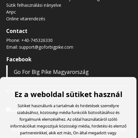
Sütik felhasználási irányelve
Anpc
Online vitarendezés
Contact
Phone:
+40-745326330
Email:
support@goforbigpike.com
Facebook
Go For Big Pike Magyarország
© Go For Big Pike Magyarország
- Created with
Soldigo
Ez a weboldal sütiket használ
Sütiket használunk a tartalmak és hirdetések személyre
szabásához, közösségi média funkciók biztosításához és
forgalmunk elemzéséhez. Az oldal használatáról szóló
információkat megosztjuk közösségi média, hirdetési és elemző
Adatvédelmi tájékoztató
Általános szerződési feltételek
partnereinkkel, akik ezt más, Ön által megadott vagy
Pénzvisszatérítési eljárás
Visszaküldési űrlap