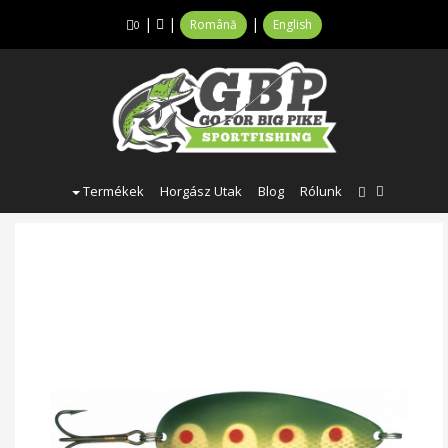
|
|
|
Română
English
0
Termékek
Horgász Utak
Blog
Rólunk