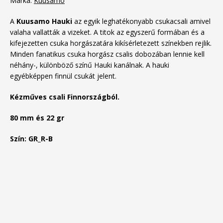
Márka:
Kuusamo
A
Kuusamo Hauki
az egyik leghatékonyabb csukacsali amivel
valaha vallatták a vizeket. A titok az egyszerű formában és a
kifejezetten csuka horgászatára kikísérletezett színekben rejlik.
Minden fanatikus csuka horgász csalis dobozában lennie kell
néhány-, különböző színű Hauki kanálnak. A hauki
egyébképpen finnül csukát jelent.
Kézműves csali Finnországból.
80 mm és 22 gr
Szín:
GR_R-B