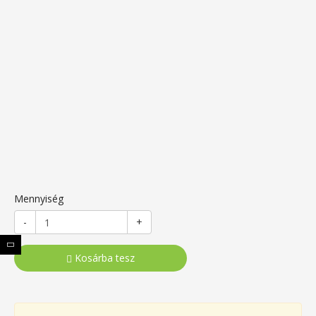
Mennyiség
-
+
Kosárba tesz