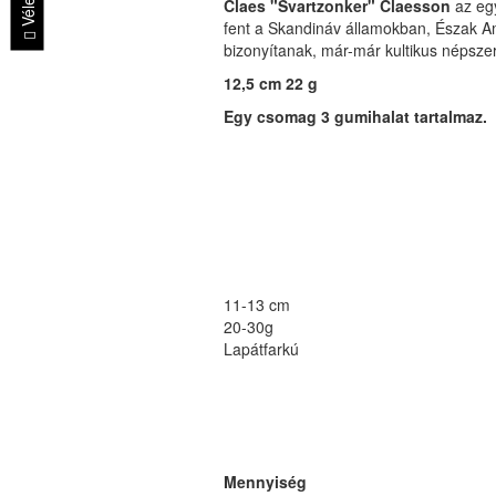
Claes "Svartzonker" Claesson
az egy
fent a Skandináv államokban, Észak A
bizonyítanak, már-már kultikus népszer
12,5 cm
22 g
Egy csomag 3 gumihalat tartalmaz.
11-13 cm
20-30g
Lapátfarkú
Mennyiség