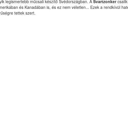
ik legismertebb műcsali készítő Svédországban. A
Svartzonker
csali
merikában és Kanadában is, és ez nem véletlen... Ezek a rendkívül ha
űségre tettek szert.