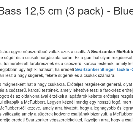
ass 12,5 cm (3 pack) - Blue
tására egyre népszerűbbé váltak ezek a csalik. A
Svartzonker McRubb
kete sügér és a csukák horgászata során. Ez a gumihal olyan rezgéseket
 túlméretezett farokrésznek és a csőszerű, karcsú testének, amely lehe
gjobban úgy fejti ki hatását, ha eredeti
Svartzonker Stinger Tackle -
tlan lesz a nagy sügérek, fekete sügérek és a csukák számára.
s mágnesként hat a nagy csukákra. Erőteljes rezgéseket generál, oly
 és a csőszerű, karcsú testének, amely lehetővé teszi a farokrész erőte
gött és az oldalvonalával érzékeli a lapátfarok keltette erőteljes rezg
nül elkapják a McRubbert. Legyen kéznél mindig egy hosszú fogó, mert a
McRubbert-től kezdve, amely arra hivatott, hogy a legnagyobb és leg
 változatig amely a sügérek kedvenc csalijának bizonyult, a McRubbe
erelje eredeti Svartzonker végszerelékekkel, figyeljen arra, hogy a csa