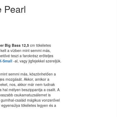
 Pearl
er Big Bass 12,5
cm tökéletes
 kelt a vízben mint semmi más,
tővé teszi a farokrész erőteljes
X-Small
-al, vagy jigfejekkel szereljük.
at mint semmi más, köszönhetően a
ljes mozgását. Akkor, amikor a
éseket, nos, akkor már nem tudnak
 hal mélyen beszippantja a csalit. A
ravaszabb csukamatuzsálemet is
r gumihal-család mágikus vonzerővel
li egyensúlya tökéletes legyen és a