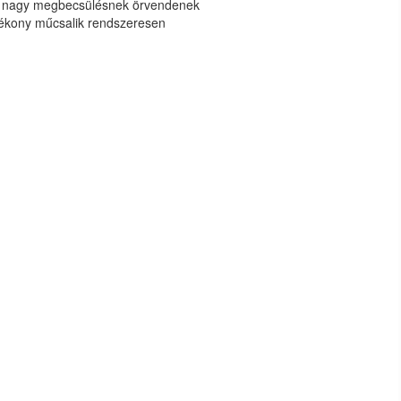
k nagy megbecsülésnek örvendenek
tékony műcsalik rendszeresen