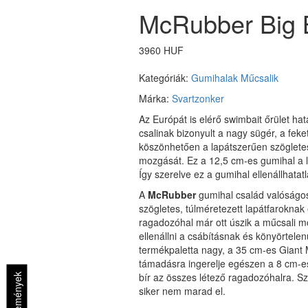
McRubber Big B
3960 HUF
Kategóriák:
Gumihalak
Műcsalik
Márka:
Svartzonker
Az Európát is elérő swimbait őrület ha
csalinak bizonyult a nagy sügér, a fe
köszönhetően a lapátszerűen szögletes,
mozgását. Ez a 12,5 cm-es gumihal a le
Így szerelve ez a gumihal ellenállhata
A
McRubber
gumihal család valóságo
szögletes, túlméretezett lapátfaroknak
ragadozóhal már ott úszik a műcsali mö
ellenállni a csábításnak és könyörtele
termékpaletta nagy, a 35 cm-es Giant 
támadásra ingerelje egészen a 8 cm-es
bír az összes létező ragadozóhalra. Sz
Vélemények
siker nem marad el.