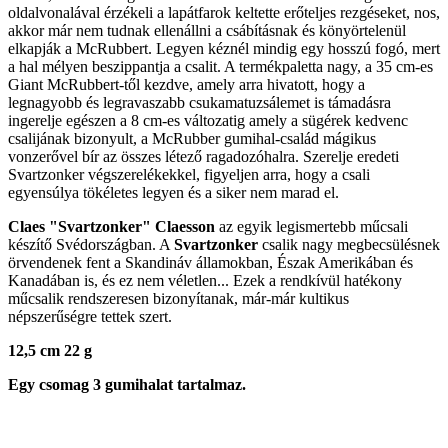
oldalvonalával érzékeli a lapátfarok keltette erőteljes rezgéseket, nos,
akkor már nem tudnak ellenállni a csábításnak és könyörtelenül
elkapják a McRubbert. Legyen kéznél mindig egy hosszú fogó, mert
a hal mélyen beszippantja a csalit. A termékpaletta nagy, a 35 cm-es
Giant McRubbert-től kezdve, amely arra hivatott, hogy a
legnagyobb és legravaszabb csukamatuzsálemet is támadásra
ingerelje egészen a 8 cm-es változatig amely a sügérek kedvenc
csalijának bizonyult, a McRubber gumihal-család mágikus
vonzerővel bír az összes létező ragadozóhalra. Szerelje eredeti
Svartzonker végszerelékekkel, figyeljen arra, hogy a csali
egyensúlya tökéletes legyen és a siker nem marad el.
Claes "Svartzonker" Claesson
az egyik legismertebb műcsali
készítő Svédországban. A
Svartzonker
csalik nagy megbecsülésnek
örvendenek fent a Skandináv államokban, Észak Amerikában és
Kanadában is, és ez nem véletlen... Ezek a rendkívül hatékony
műcsalik rendszeresen bizonyítanak, már-már kultikus
népszerűségre tettek szert.
12,5 cm
22 g
Egy csomag 3 gumihalat tartalmaz.