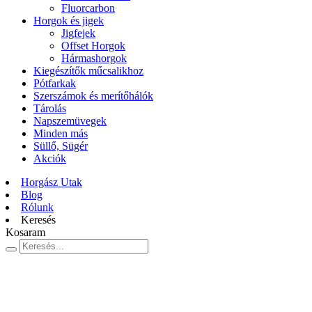
Fluorcarbon
Horgok és jigek
Jigfejek
Offset Horgok
Hármashorgok
Kiegészítők műcsalikhoz
Pótfarkak
Szerszámok és merítőhálók
Tárolás
Napszemüvegek
Minden más
Süllő, Sügér
Akciók
Horgász Utak
Blog
Rólunk
Keresés
Kosaram