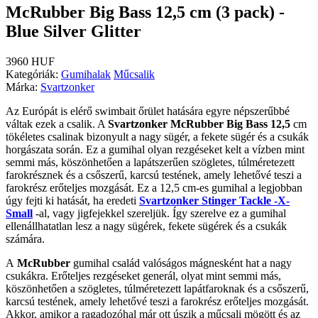
McRubber Big Bass 12,5 cm (3 pack) -
Blue Silver Glitter
3960 HUF
Kategóriák:
Gumihalak
Műcsalik
Márka:
Svartzonker
Az Európát is elérő swimbait őrület hatására egyre népszerűbbé
váltak ezek a csalik. A
Svartzonker McRubber Big Bass 12,5
cm
tökéletes csalinak bizonyult a nagy sügér, a fekete sügér és a csukák
horgászata során. Ez a gumihal olyan rezgéseket kelt a vízben mint
semmi más, köszönhetően a lapátszerűen szögletes, túlméretezett
farokrésznek és a csőszerű, karcsú testének, amely lehetővé teszi a
farokrész erőteljes mozgását. Ez a 12,5 cm-es gumihal a legjobban
úgy fejti ki hatását, ha eredeti
Svartzonker Stinger Tackle -X-
Small
-al, vagy jigfejekkel szereljük. Így szerelve ez a gumihal
ellenállhatatlan lesz a nagy sügérek, fekete sügérek és a csukák
számára.
A
McRubber
gumihal család valóságos mágnesként hat a nagy
csukákra. Erőteljes rezgéseket generál, olyat mint semmi más,
köszönhetően a szögletes, túlméretezett lapátfaroknak és a csőszerű,
karcsú testének, amely lehetővé teszi a farokrész erőteljes mozgását.
Akkor, amikor a ragadozóhal már ott úszik a műcsali mögött és az