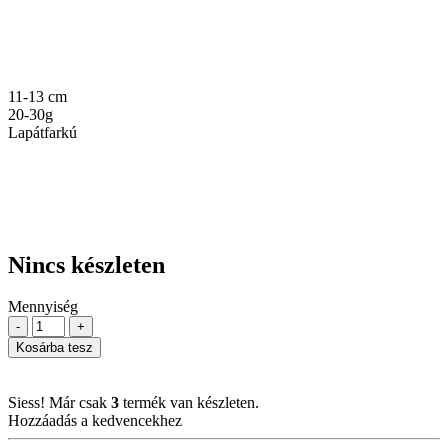
11-13 cm
20-30g
Lapátfarkú
Nincs készleten
Mennyiség
-
+
Kosárba tesz
Siess! Már csak
3
termék van készleten.
Hozzáadás a kedvencekhez