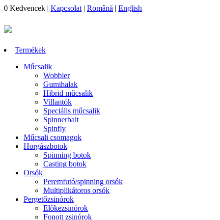
0
Kedvencek
|
Kapcsolat
|
Română
|
English
Termékek
Műcsalik
Wobbler
Gumihalak
Hibrid műcsalik
Villantók
Speciális műcsalik
Spinnerbait
Spinfly
Műcsali csomagok
Horgászbotok
Spinning botok
Casting botok
Orsók
Peremfutó/spinning orsók
Multiplikátoros orsók
Pergetőzsinórok
Előkezsinórok
Fonott zsinórok