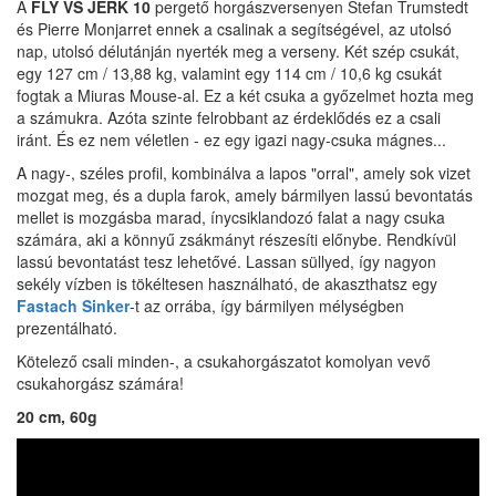
A
FLY VS JERK 10
pergető horgászversenyen Stefan Trumstedt
és Pierre Monjarret ennek a csalinak a segítségével, az utolsó
nap, utolsó délutánján nyerték meg a verseny. Két szép csukát,
egy 127 cm / 13,88 kg, valamint egy 114 cm / 10,6 kg csukát
fogtak a Miuras Mouse-al. Ez a két csuka a győzelmet hozta meg
a számukra. Azóta szinte felrobbant az érdeklődés ez a csali
iránt. És ez nem véletlen - ez egy igazi nagy-csuka mágnes...
A nagy-, széles profil, kombinálva a lapos "orral", amely sok vizet
mozgat meg, és a dupla farok, amely bármilyen lassú bevontatás
mellet is mozgásba marad, ínycsiklandozó falat a nagy csuka
számára, aki a könnyű zsákmányt részesíti előnybe. Rendkívül
lassú bevontatást tesz lehetővé. Lassan süllyed, így nagyon
sekély vízben is tökéltesen használható, de akaszthatsz egy
Fastach Sinker
-t az orrába, így bármilyen mélységben
prezentálható.
Kötelező csali minden-, a csukahorgászatot komolyan vevő
csukahorgász számára!
20 cm, 60g