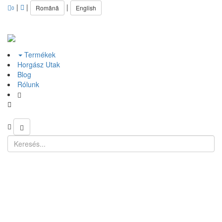
|
|
|
Română
English
0
Termékek
Horgász Utak
Blog
Rólunk