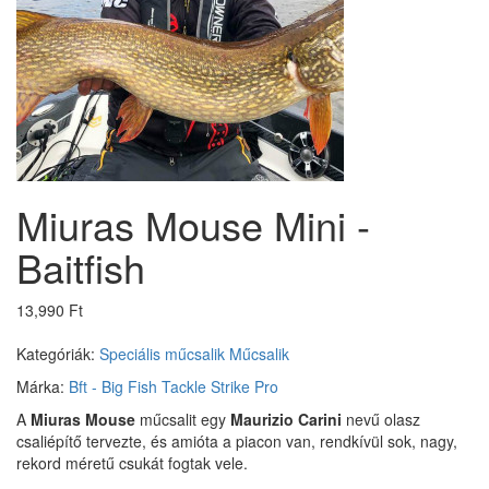
Miuras Mouse Mini -
Baitfish
13,990 Ft
Kategóriák:
Speciális műcsalik
Műcsalik
Márka:
Bft - Big Fish Tackle
Strike Pro
A
Miuras Mouse
műcsalit egy
Maurizio Carini
nevű olasz
csaliépítő tervezte, és amióta a piacon van, rendkívül sok, nagy,
rekord méretű csukát fogtak vele.