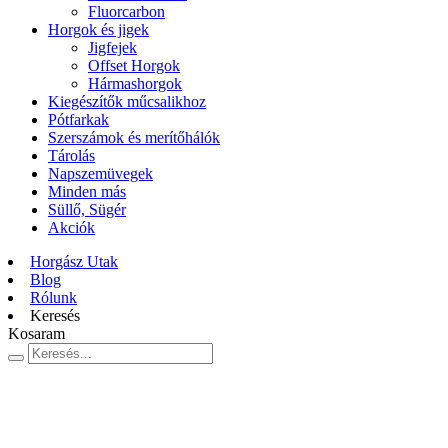
Fluorcarbon
Horgok és jigek
Jigfejek
Offset Horgok
Hármashorgok
Kiegészítők műcsalikhoz
Pótfarkak
Szerszámok és merítőhálók
Tárolás
Napszemüvegek
Minden más
Süllő, Sügér
Akciók
Horgász Utak
Blog
Rólunk
Keresés
Kosaram