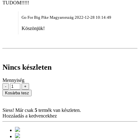
TUDOM!!!!!
Go For Big Pike Magyarország
2022-12-28 10:14:49
Köszönjük!
Nincs készleten
Mennyiség
-
+
Kosárba tesz
Siess! Már csak
5
termék van készleten.
Hozzáadás a kedvencekhez