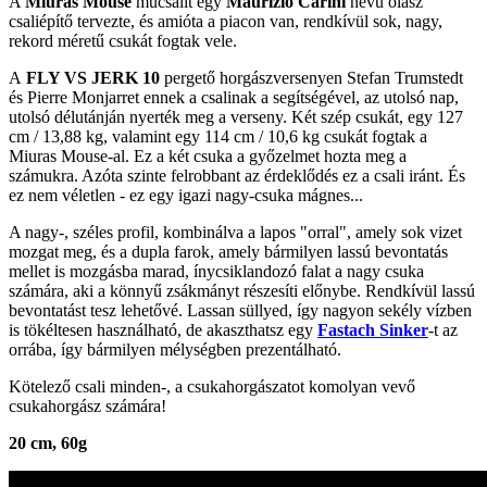
A
Miuras Mouse
műcsalit egy
Maurizio Carini
nevű olasz
csaliépítő tervezte, és amióta a piacon van, rendkívül sok, nagy,
rekord méretű csukát fogtak vele.
A
FLY VS JERK 10
pergető horgászversenyen Stefan Trumstedt
és Pierre Monjarret ennek a csalinak a segítségével, az utolsó nap,
utolsó délutánján nyerték meg a verseny. Két szép csukát, egy 127
cm / 13,88 kg, valamint egy 114 cm / 10,6 kg csukát fogtak a
Miuras Mouse-al. Ez a két csuka a győzelmet hozta meg a
számukra. Azóta szinte felrobbant az érdeklődés ez a csali iránt. És
ez nem véletlen - ez egy igazi nagy-csuka mágnes...
A nagy-, széles profil, kombinálva a lapos "orral", amely sok vizet
mozgat meg, és a dupla farok, amely bármilyen lassú bevontatás
mellet is mozgásba marad, ínycsiklandozó falat a nagy csuka
számára, aki a könnyű zsákmányt részesíti előnybe. Rendkívül lassú
bevontatást tesz lehetővé. Lassan süllyed, így nagyon sekély vízben
is tökéltesen használható, de akaszthatsz egy
Fastach Sinker
-t az
orrába, így bármilyen mélységben prezentálható.
Kötelező csali minden-, a csukahorgászatot komolyan vevő
csukahorgász számára!
20 cm, 60g