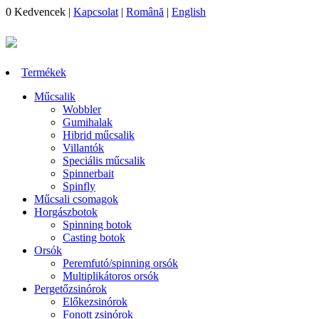
0
Kedvencek
|
Kapcsolat
|
Română
|
English
Termékek
Műcsalik
Wobbler
Gumihalak
Hibrid műcsalik
Villantók
Speciális műcsalik
Spinnerbait
Spinfly
Műcsali csomagok
Horgászbotok
Spinning botok
Casting botok
Orsók
Peremfutó/spinning orsók
Multiplikátoros orsók
Pergetőzsinórok
Előkezsinórok
Fonott zsinórok