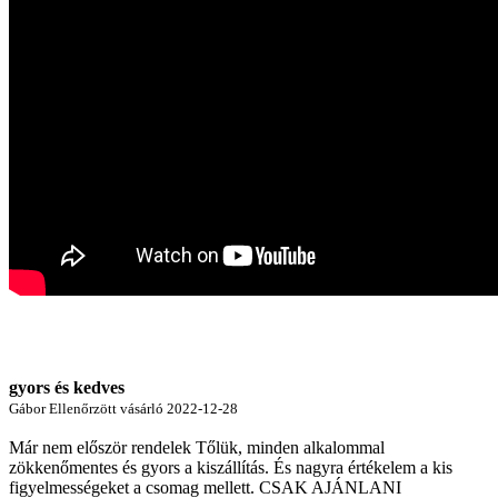
gyors és kedves
Gábor
Ellenőrzött vásárló
2022-12-28
Már nem először rendelek Tőlük, minden alkalommal
zökkenőmentes és gyors a kiszállítás. És nagyra értékelem a kis
figyelmességeket a csomag mellett. CSAK AJÁNLANI