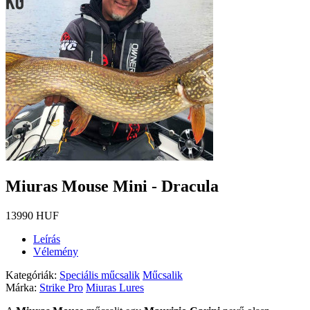
Miuras Mouse Mini - Dracula
13990 HUF
Leírás
Vélemény
Kategóriák:
Speciális műcsalik
Műcsalik
Márka:
Strike Pro
Miuras Lures