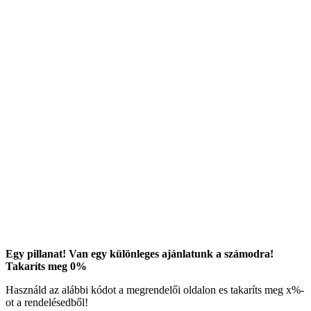
Egy pillanat! Van egy különleges ajánlatunk a számodra!
Takaríts meg
0
%
Használd az alábbi kódot a megrendelői oldalon es takaríts meg
x
%-
ot a rendelésedből!