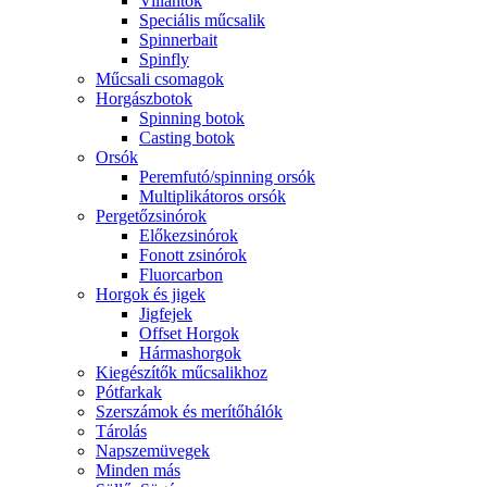
Villantók
Speciális műcsalik
Spinnerbait
Spinfly
Műcsali csomagok
Horgászbotok
Spinning botok
Casting botok
Orsók
Peremfutó/spinning orsók
Multiplikátoros orsók
Pergetőzsinórok
Előkezsinórok
Fonott zsinórok
Fluorcarbon
Horgok és jigek
Jigfejek
Offset Horgok
Hármashorgok
Kiegészítők műcsalikhoz
Pótfarkak
Szerszámok és merítőhálók
Tárolás
Napszemüvegek
Minden más