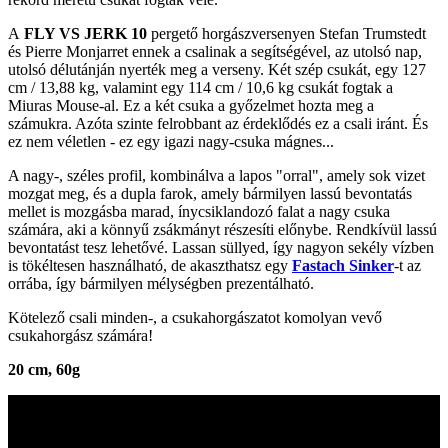
A
FLY VS JERK 10
pergető horgászversenyen Stefan Trumstedt
és Pierre Monjarret ennek a csalinak a segítségével, az utolsó nap,
utolsó délutánján nyerték meg a verseny. Két szép csukát, egy 127
cm / 13,88 kg, valamint egy 114 cm / 10,6 kg csukát fogtak a
Miuras Mouse-al. Ez a két csuka a győzelmet hozta meg a
számukra. Azóta szinte felrobbant az érdeklődés ez a csali iránt. És
ez nem véletlen - ez egy igazi nagy-csuka mágnes...
A nagy-, széles profil, kombinálva a lapos "orral", amely sok vizet
mozgat meg, és a dupla farok, amely bármilyen lassú bevontatás
mellet is mozgásba marad, ínycsiklandozó falat a nagy csuka
számára, aki a könnyű zsákmányt részesíti előnybe. Rendkívül lassú
bevontatást tesz lehetővé. Lassan süllyed, így nagyon sekély vízben
is tökéltesen használható, de akaszthatsz egy
Fastach Sinker
-t az
orrába, így bármilyen mélységben prezentálható.
Kötelező csali minden-, a csukahorgászatot komolyan vevő
csukahorgász számára!
20 cm, 60g