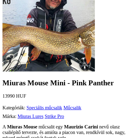
Miuras Mouse Mini - Pink Panther
13990 HUF
Kategóriák:
Speciális műcsalik
Műcsalik
Márka:
Miuras Lures
Strike Pro
A
Miuras Mouse
műcsalit egy
Maurizio Carini
nevű olasz
csaliépítő tervezte, és amióta a piacon van, rendkívül sok, nagy,
rekord méretű csukát fogtak vele.