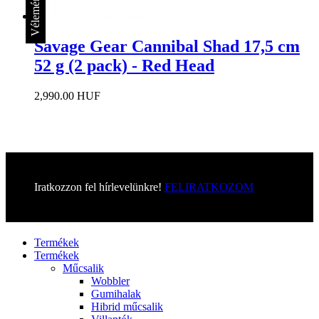
Vélemények
Savage Gear Cannibal Shad 17,5 cm
52 g (2 pack) - Red Head
2,990.00 HUF
Iratkozzon fel hírlevelünkre!
FELIRATKOZOM
Menü
Termékek
Termékek
Műcsalik
Wobbler
Gumihalak
Hibrid műcsalik