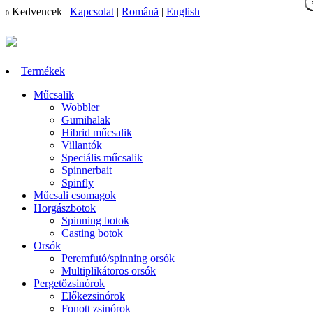
Kedvencek
|
Kapcsolat
|
Română
|
English
0
Termékek
Műcsalik
Wobbler
Gumihalak
Hibrid műcsalik
Villantók
Speciális műcsalik
Spinnerbait
Spinfly
Műcsali csomagok
Horgászbotok
Spinning botok
Casting botok
Orsók
Peremfutó/spinning orsók
Multiplikátoros orsók
Pergetőzsinórok
Előkezsinórok
Fonott zsinórok