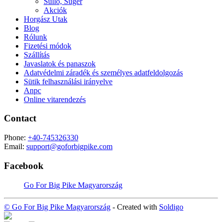
Süllő, Sügér
Akciók
Horgász Utak
Blog
Rólunk
Fizetési módok
Szállítás
Javaslatok és panaszok
Adatvédelmi záradék és személyes adatfeldolgozás
Sütik felhasználási irányelve
Anpc
Online vitarendezés
Contact
Phone:
+40-745326330
Email:
support@goforbigpike.com
Facebook
Go For Big Pike Magyarország
© Go For Big Pike Magyarország
- Created with
Soldigo