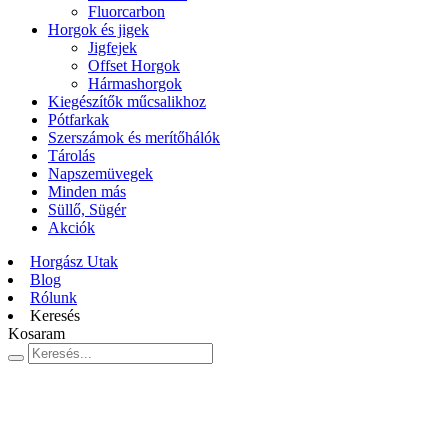
Fluorcarbon
Horgok és jigek
Jigfejek
Offset Horgok
Hármashorgok
Kiegészítők műcsalikhoz
Pótfarkak
Szerszámok és merítőhálók
Tárolás
Napszemüvegek
Minden más
Süllő, Sügér
Akciók
Horgász Utak
Blog
Rólunk
Keresés
Kosaram