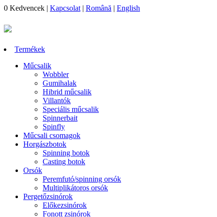
0
Kedvencek
|
Kapcsolat
|
Română
|
English
Termékek
Műcsalik
Wobbler
Gumihalak
Hibrid műcsalik
Villantók
Speciális műcsalik
Spinnerbait
Spinfly
Műcsali csomagok
Horgászbotok
Spinning botok
Casting botok
Orsók
Peremfutó/spinning orsók
Multiplikátoros orsók
Pergetőzsinórok
Előkezsinórok
Fonott zsinórok