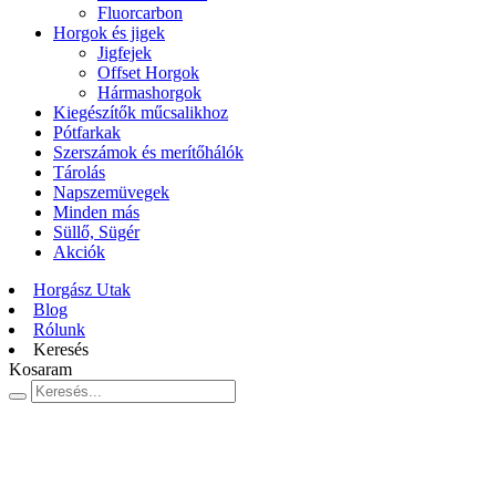
Fluorcarbon
Horgok és jigek
Jigfejek
Offset Horgok
Hármashorgok
Kiegészítők műcsalikhoz
Pótfarkak
Szerszámok és merítőhálók
Tárolás
Napszemüvegek
Minden más
Süllő, Sügér
Akciók
Horgász Utak
Blog
Rólunk
Keresés
Kosaram