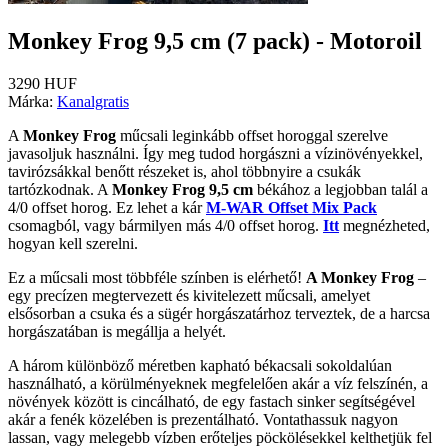
Monkey Frog 9,5 cm (7 pack) - Motoroil
3290 HUF
Márka:
Kanalgratis
A
Monkey Frog
műcsali leginkább offset horoggal szerelve
javasoljuk használni. Így meg tudod horgászni a vízinövényekkel,
tavirózsákkal benőtt részeket is, ahol többnyire a csukák
tartózkodnak. A
Monkey Frog 9,5 cm
békához a legjobban talál a
4/0 offset horog. Ez lehet a kár
M-WAR Offset Mix Pack
csomagból, vagy bármilyen más 4/0 offset horog.
Itt
megnézheted,
hogyan kell szerelni.
Ez a műcsali most többféle színben is elérhető!
A Monkey Frog
–
egy precízen megtervezett és kivitelezett műcsali, amelyet
elsősorban a csuka és a sügér horgászatárhoz terveztek, de a harcsa
horgászatában is megállja a helyét.
A három különböző méretben kapható békacsali sokoldalúan
használható, a körülményeknek megfelelően akár a víz felszínén, a
növények között is cincálható, de egy fastach sinker segítségével
akár a fenék közelében is prezentálható. Vontathassuk nagyon
lassan, vagy melegebb vízben erőteljes pöckölésekkel kelthetjük fel