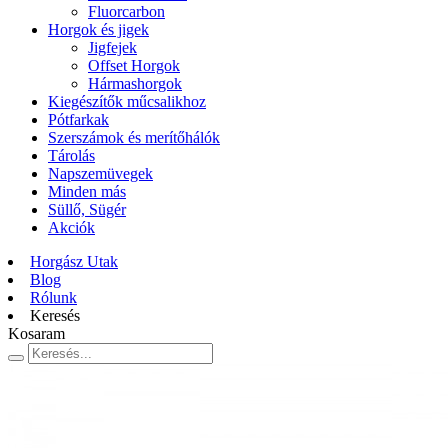
Fluorcarbon
Horgok és jigek
Jigfejek
Offset Horgok
Hármashorgok
Kiegészítők műcsalikhoz
Pótfarkak
Szerszámok és merítőhálók
Tárolás
Napszemüvegek
Minden más
Süllő, Sügér
Akciók
Horgász Utak
Blog
Rólunk
Keresés
Kosaram