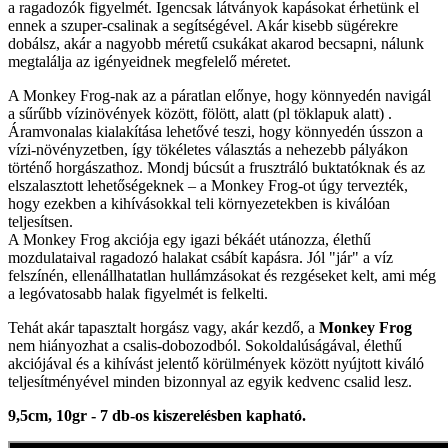
a ragadozók figyelmét. Igencsak látványok kapásokat érhetünk el
ennek a szuper-csalinak a segítségével. Akár kisebb sügérekre
dobálsz, akár a nagyobb méretű csukákat akarod becsapni, nálunk
megtalálja az igényeidnek megfelelő méretet.
A Monkey Frog-nak az a páratlan előnye, hogy könnyedén navigál
a sűrűbb vízinövények között, fölött, alatt (pl töklapuk alatt) .
Áramvonalas kialakítása lehetővé teszi, hogy könnyedén ússzon a
vízi-növényzetben, így tökéletes választás a nehezebb pályákon
történő horgászathoz. Mondj búcsút a frusztráló buktatóknak és az
elszalasztott lehetőségeknek – a Monkey Frog-ot úgy tervezték,
hogy ezekben a kihívásokkal teli környezetekben is kiválóan
teljesítsen.
A Monkey Frog akciója egy igazi békáét utánozza, élethű
mozdulataival ragadozó halakat csábít kapásra. Jól "jár" a víz
felszínén, ellenállhatatlan hullámzásokat és rezgéseket kelt, ami még
a legóvatosabb halak figyelmét is felkelti.
Tehát akár tapasztalt horgász vagy, akár kezdő, a
Monkey Frog
nem hiányozhat a csalis-dobozodból. Sokoldalúságával, élethű
akciójával és a kihívást jelentő körülmények között nyújtott kiváló
teljesítményével minden bizonnyal az egyik kedvenc csalid lesz.
9,5cm, 10gr - 7 db-os kiszerelésben kapható.