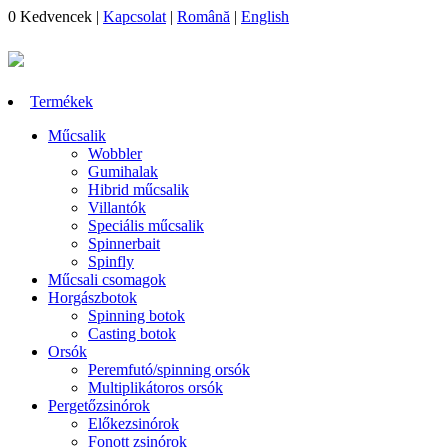
0
Kedvencek
|
Kapcsolat
|
Română
|
English
Termékek
Műcsalik
Wobbler
Gumihalak
Hibrid műcsalik
Villantók
Speciális műcsalik
Spinnerbait
Spinfly
Műcsali csomagok
Horgászbotok
Spinning botok
Casting botok
Orsók
Peremfutó/spinning orsók
Multiplikátoros orsók
Pergetőzsinórok
Előkezsinórok
Fonott zsinórok