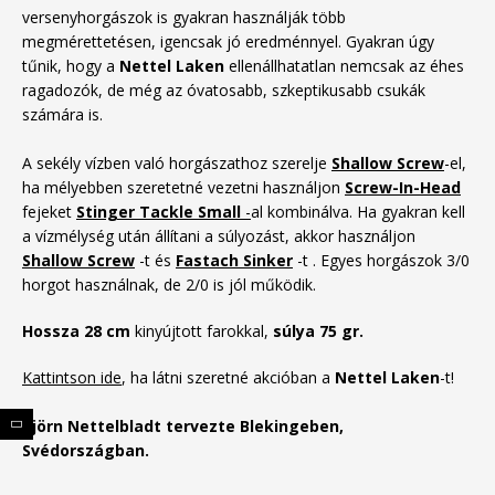
versenyhorgászok is gyakran használják több
megmérettetésen, igencsak jó eredménnyel. Gyakran úgy
tűnik, hogy a
Nettel Laken
ellenállhatatlan nemcsak az éhes
ragadozók, de még az óvatosabb, szkeptikusabb csukák
számára is.
A sekély vízben való horgászathoz szerelje
Shallow Screw
-el,
ha mélyebben szeretetné vezetni használjon
Screw-In-Head
fejeket
Stinger Tackle Small
-
al kombinálva. Ha gyakran kell
a vízmélység után állítani a súlyozást, akkor használjon
Shallow Screw
-t és
Fastach Sinker
-t
. Egyes horgászok 3/0
horgot használnak, de 2/0 is jól működik.
Hossza 28 cm
kinyújtott farokkal,
súlya 75 gr.
Kattintson ide
, ha látni szeretné akcióban a
Nettel Laken
-t!
Björn Nettelbladt tervezte Blekingeben,
Svédországban.