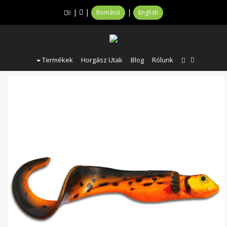
|
|
|
Română
English
0
Termékek
Horgász Utak
Blog
Rólunk