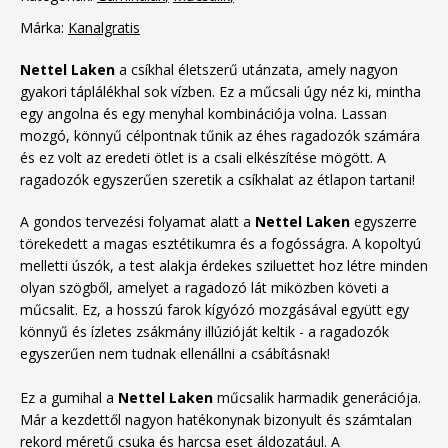
Márka:
Kanalgratis
Nettel Laken
a csíkhal életszerű utánzata, amely nagyon
gyakori táplálékhal sok vízben. Ez a műcsali úgy néz ki, mintha
egy angolna és egy menyhal kombinációja volna. Lassan
mozgó, könnyű célpontnak tűnik az éhes ragadozók számára
és ez volt az eredeti ötlet is a csali elkészítése mögött. A
ragadozók egyszerűen szeretik a csíkhalat az étlapon tartani!
A gondos tervezési folyamat alatt a
Nettel Laken
egyszerre
törekedett a magas esztétikumra és a fogósságra. A kopoltyú
melletti úszók, a test alakja érdekes sziluettet hoz létre minden
olyan szögből, amelyet a ragadozó lát miközben követi a
műcsalit. Ez, a hosszú farok kígyózó mozgásával együtt egy
könnyű és ízletes zsákmány illúzióját keltik - a ragadozók
egyszerűen nem tudnak ellenállni a csábításnak!
Ez a gumihal a
Nettel Laken
műcsalik harmadik generációja.
Már a kezdettől nagyon hatékonynak bizonyult és számtalan
rekord méretű csuka és harcsa eset áldozatául. A