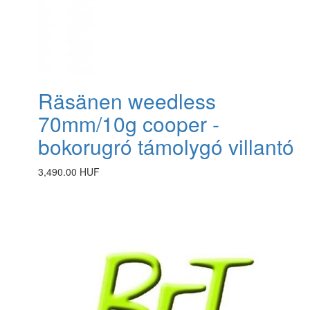
Räsänen weedless
70mm/10g cooper -
bokorugró támolygó villantó
3,490.00 HUF