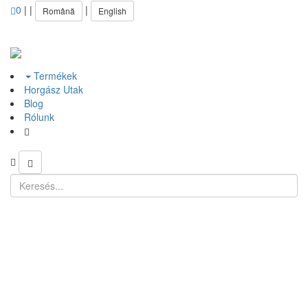
0
|
|
|
Română
English
Termékek
Horgász Utak
Blog
Rólunk