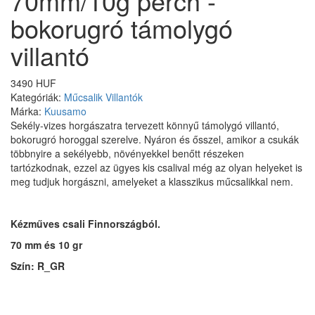
70mm/10g perch -
bokorugró támolygó
villantó
3490 HUF
Kategóriák:
Műcsalik
Villantók
Márka:
Kuusamo
Sekély-vizes horgászatra tervezett könnyű támolygó villantó,
bokorugró horoggal szerelve. Nyáron és ősszel, amikor a csukák
többnyire a sekélyebb, növényekkel benőtt részeken
tartózkodnak, ezzel az ügyes kis csalival még az olyan helyeket is
meg tudjuk horgászni, amelyeket a klasszikus műcsalikkal nem.
Kézműves csali Finnországból.
70 mm és 10 gr
Szín:
R_GR