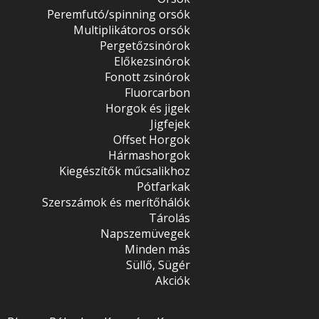
Peremfutó/spinning orsók
Multiplikátoros orsók
Pergetőzsinórok
Előkezsinórok
Fonott zsinórok
Fluorcarbon
Horgok és jigek
Jigfejek
Offset Horgok
Hármashorgok
Kiegészítők műcsalikhoz
Pótfarkak
Szerszámok és merítőhálók
Tárolás
Napszemüvegek
Minden más
Süllő, Sügér
Akciók