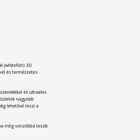
l (whitefish) 3D
kkel és természetes
szerelékkel és ultraéles
 ízületek nagyobb
dig lehetővé teszi a
ma még vonzóbbá teszik