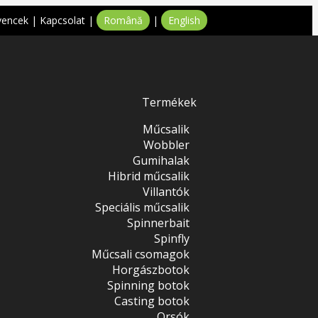
vencek
|
Kapcsolat
|
Română
|
English
Termékek
Műcsalik
Wobbler
Gumihalak
Hibrid műcsalik
Villantók
Speciális műcsalik
Spinnerbait
Spinfly
Műcsali csomagok
Horgászbotok
Spinning botok
Casting botok
Orsók