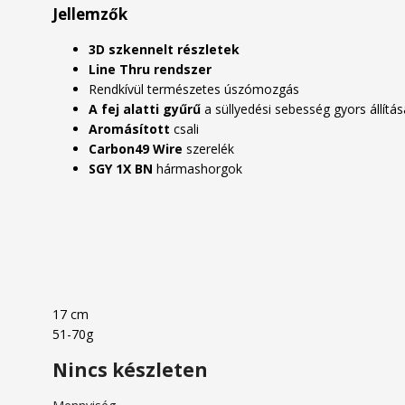
Jellemzők
3D szkennelt részletek
Line Thru rendszer
Rendkívül természetes úszómozgás
A fej alatti gyűrű
a süllyedési sebesség gyors állítá
Aromásított
csali
Carbon49 Wire
szerelék
SGY 1X BN
hármashorgok
17 cm
51-70g
Nincs készleten