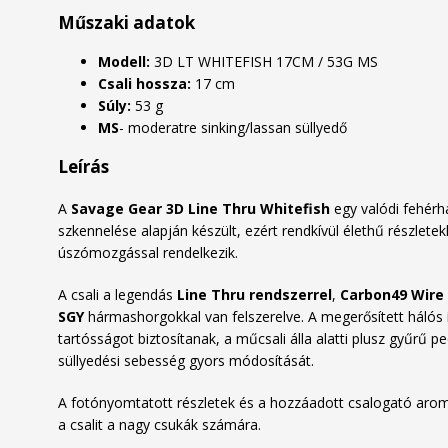
Műszaki adatok
Modell:
3D LT WHITEFISH 17CM / 53G MS
Csali hossza:
17 cm
Súly:
53 g
MS
- moderatre sinking/lassan süllyedő
Leírás
A
Savage Gear 3D Line Thru Whitefish
egy valódi fehérha
szkennelése alapján készült, ezért rendkívül élethű részlete
úszómozgással rendelkezik.
A csali a legendás
Line Thru rendszerrel
,
Carbon49 Wire
SGY
hármashorgokkal van felszerelve. A megerősített hálós
tartósságot biztosítanak, a műcsali álla alatti plusz gyűrű pe
süllyedési sebesség gyors módosítását.
A fotónyomtatott részletek és a hozzáadott csalogató aro
a csalit a nagy csukák számára.