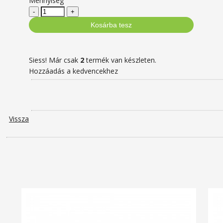
Mennyiség
-
+
Kosárba tesz
Siess! Már csak
2
termék van készleten.
Hozzáadás a kedvencekhez
Vissza