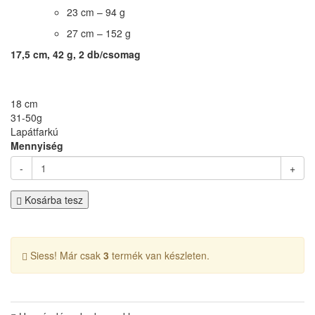
23 cm – 94 g
27 cm – 152 g
17,5 cm, 42 g, 2 db/csomag
18 cm
31-50g
Lapátfarkú
Mennyiség
-
+
Kosárba tesz
Siess! Már csak
3
termék van készleten.