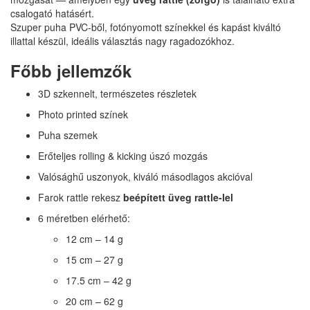
csalogató hatásért.
Szuper puha PVC-ből, fotónyomott színekkel és kapást kiváltó
illattal készül, ideális választás nagy ragadozókhoz.
Főbb jellemzők
3D szkennelt, természetes részletek
Photo printed színek
Puha szemek
Erőteljes rolling & kicking úszó mozgás
Valósághű uszonyok, kiváló másodlagos akcióval
Farok rattle rekesz
beépített üveg rattle-lel
6 méretben elérhető:
12 cm – 14 g
15 cm – 27 g
17.5 cm – 42 g
20 cm – 62 g