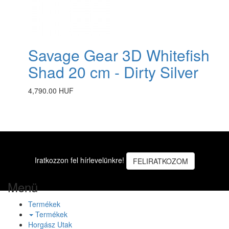
Savage Gear 3D Whitefish
Shad 20 cm - Dirty Silver
4,790.00 HUF
Iratkozzon fel hírlevelünkre!
FELIRATKOZOM
Menü
Termékek
Termékek
Horgász Utak