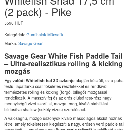
Whitefish Shad 17,5 cm
(2 pack) - Pike
5590 HUF
Kategóriák:
Gumihalak
Műcsalik
Márka:
Savage Gear
Savage Gear White Fish Paddle Tail
– Ultra-realisztikus rolling & kicking
mozgás
Egy
valódi Whitefish hal 3D szkenje
alapján készült, ez a puha
testű, lapátfarkú csali tökéletes részletekkel és rendkívül
természetes rolling és kicking (forgó, billegő) mozgással
rendelkezik. A masszív fej és az erős elülső test-rész nagy
mennyiségű vizet szorít ki, mozgat meg, kiváló stabilitást
biztosítva shallow (sekély vízes) szerelésnél.
A valósághű, mozgó uszonyok kiváló másodlagos akciót hoznak
létre, amely tökéletesen kiegészíti a nagy, erősen verő paddle tail
mozgását — amelyben egy
üveg rattle (zörgő)
is található extra