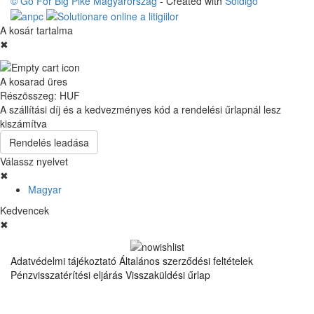
© Go For Big Pike Magyarország
- Created with
Soldigo
A kosár tartalma
✖
A kosarad üres
Részösszeg:
HUF
A szállítási díj és a kedvezményes kód a rendelési űrlapnál lesz
kiszámítva
Rendelés leadása
Válassz nyelvet
✖
Magyar
Kedvencek
✖
Adatvédelmi tájékoztató
Általános szerződési feltételek
Pénzvisszatérítési eljárás
Visszaküldési űrlap