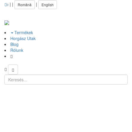
|
|
|
Română
English
0
Termékek
Horgász Utak
Blog
Rólunk