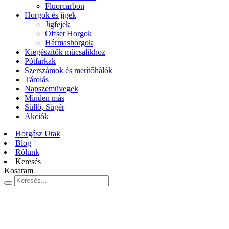
Fluorcarbon
Horgok és jigek
Jigfejek
Offset Horgok
Hármashorgok
Kiegészítők műcsalikhoz
Pótfarkak
Szerszámok és merítőhálók
Tárolás
Napszemüvegek
Minden más
Süllő, Sügér
Akciók
Horgász Utak
Blog
Rólunk
Keresés
Kosaram