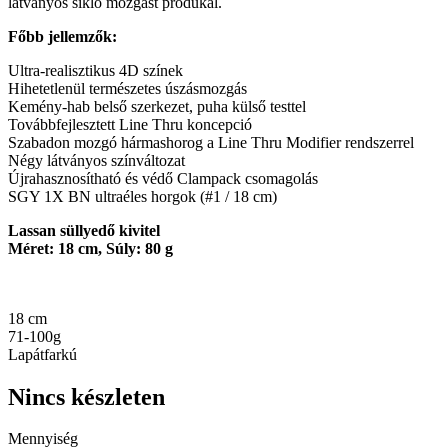
látványos sikló mozgást produkál.
Főbb jellemzők:
Ultra-realisztikus 4D színek
Hihetetlenül természetes úszásmozgás
Kemény-hab belső szerkezet, puha külső testtel
Továbbfejlesztett Line Thru koncepció
Szabadon mozgó hármashorog a Line Thru Modifier rendszerrel
Négy látványos színváltozat
Újrahasznosítható és védő Clampack csomagolás
SGY 1X BN ultraéles horgok (#1 / 18 cm)
Lassan süllyedő kivitel
Méret: 18 cm, Súly: 80 g
18 cm
71-100g
Lapátfarkú
Nincs készleten
Mennyiség