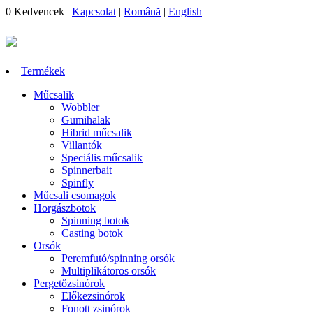
0
Kedvencek
|
Kapcsolat
|
Română
|
English
Termékek
Műcsalik
Wobbler
Gumihalak
Hibrid műcsalik
Villantók
Speciális műcsalik
Spinnerbait
Spinfly
Műcsali csomagok
Horgászbotok
Spinning botok
Casting botok
Orsók
Peremfutó/spinning orsók
Multiplikátoros orsók
Pergetőzsinórok
Előkezsinórok
Fonott zsinórok