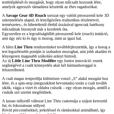
testfelépítését és mozgását, hogy olyan műcsalit hozzunk létre,
amelyek agresszív támadásra késztetik az éhes ragadozókat.
A
Savage Gear 4D Roach
sorozat egy valódi pirosszemű kele 3D
szkennelésén alapul, és lenyűgözően realisztikus részleteivel,
természetes-, és hihetetlenül élethű úszásával igencsak hatékony
műcsalinak bizonyult már a kezdetek óta.
Egyszerűen ez a legvalósághűbb pirosszemű kele (roach) imitáció,
ami úgy néz ki és úgy is mozog, mint az igazi hal.
A híres
Line Thru
rendszerünket továbbfejlesztettük, így a horog a
test legszélesebb pontján is szabadon mozoghat, ami jobb akadást és
lényegesen magasabb szákolási arányt biztosít.
Az új
Little Line Thru Modifier
egy fontos innováció: ennek
segítségével a csalit könnyedén akár két hármashoroggal is
felszerelheted.
A csali magas testprofilja különösen vonzó „S” alakú mozgást hoz
létre, és a spin-stop (megszakított bevontatás) során a csali tovább
siklik, vágja a vizet és oldalra csúszik – egy olyan mozgás, amitől a
csukák szó szerint megőrülnek.
A lassan süllyedő változat Line Thru csatornája a szájon keresztül
fut, és fokozatosan süllyed.
Rövid pöccentésekkel, jerkeléssel és rántásokkal animálható, így