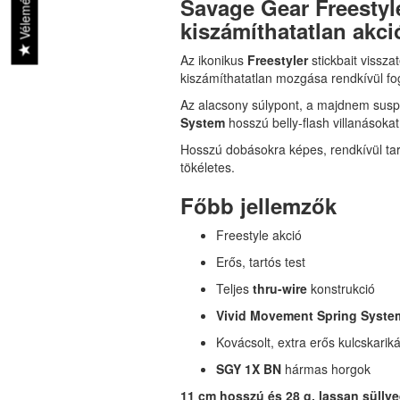
Vélemények
Savage Gear Freestyle
kiszámíthatatlan akci
Az ikonikus
Freestyler
stickbait vissza
kiszámíthatatlan mozgása rendkívül fo
Az alacsony súlypont, a majdnem suspen
System
hosszú belly-flash villanásokat
Hosszú dobásokra képes, rendkívül tart
tökéletes.
Főbb jellemzők
Freestyle akció
Erős, tartós test
Teljes
thru-wire
konstrukció
Vivid Movement Spring Syste
Kovácsolt, extra erős kulcskarik
SGY 1X BN
hármas horgok
11 cm hosszú és 28 g, lassan süllye