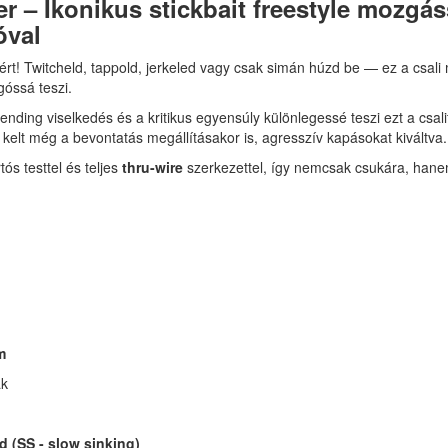
r – Ikonikus stickbait freestyle mozgáss
óval
tért! Twitcheld, tappold, jerkeled vagy csak simán húzd be — ez a csal
góssá teszi.
ding viselkedés és a kritikus egyensúly különlegessé teszi ezt a csali
 kelt még a bevontatás megállításakor is, agresszív kapásokat kiváltva.
ós testtel és teljes
thru-wire
szerkezettel, így nemcsak csukára, hane
m
ák
d (SS - slow sinking)