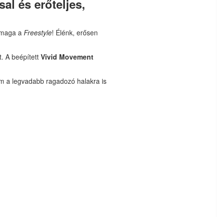
al és erőteljes,
i maga a
Freestyle
! Élénk, erősen
t. A beépített
Vivid Movement
m a legvadabb ragadozó halakra is