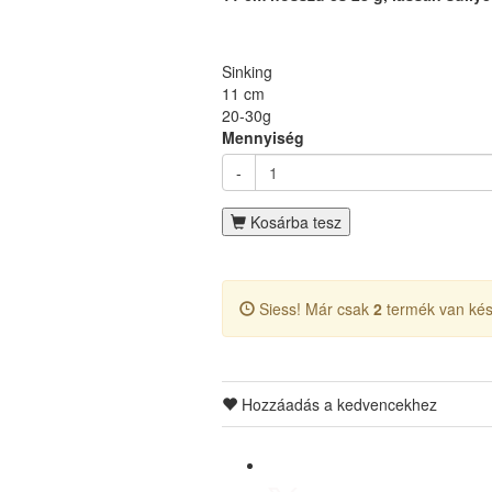
Sinking
11 cm
20-30g
Mennyiség
-
Kosárba tesz
Siess! Már csak
2
termék van kés
Hozzáadás a kedvencekhez