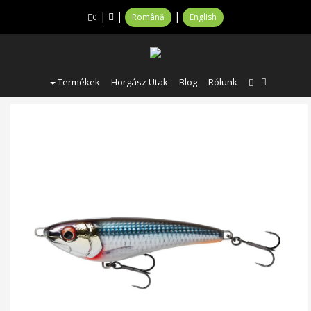
|
|
|
Română
English
0
Termékek
Horgász Utak
Blog
Rólunk