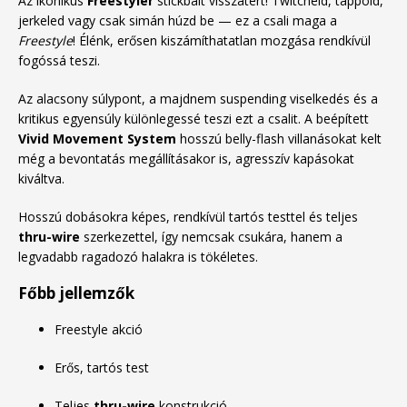
Az ikonikus
Freestyler
stickbait visszatért! Twitcheld, tappold,
jerkeled vagy csak simán húzd be — ez a csali maga a
Freestyle
! Élénk, erősen kiszámíthatatlan mozgása rendkívül
fogóssá teszi.
Az alacsony súlypont, a majdnem suspending viselkedés és a
kritikus egyensúly különlegessé teszi ezt a csalit. A beépített
Vivid Movement System
hosszú belly-flash villanásokat kelt
még a bevontatás megállításakor is, agresszív kapásokat
kiváltva.
Hosszú dobásokra képes, rendkívül tartós testtel és teljes
thru-wire
szerkezettel, így nemcsak csukára, hanem a
legvadabb ragadozó halakra is tökéletes.
Főbb jellemzők
Freestyle akció
Erős, tartós test
Teljes
thru-wire
konstrukció