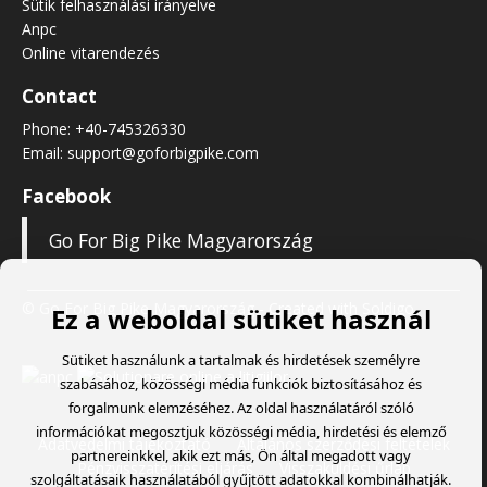
Sütik felhasználási irányelve
Anpc
Online vitarendezés
Contact
Phone:
+40-745326330
Email:
support@goforbigpike.com
Facebook
Go For Big Pike Magyarország
© Go For Big Pike Magyarország
- Created with
Soldigo
Ez a weboldal sütiket használ
Sütiket használunk a tartalmak és hirdetések személyre
szabásához, közösségi média funkciók biztosításához és
forgalmunk elemzéséhez. Az oldal használatáról szóló
információkat megosztjuk közösségi média, hirdetési és elemző
Adatvédelmi tájékoztató
Általános szerződési feltételek
partnereinkkel, akik ezt más, Ön által megadott vagy
Pénzvisszatérítési eljárás
Visszaküldési űrlap
szolgáltatásaik használatából gyűjtött adatokkal kombinálhatják.